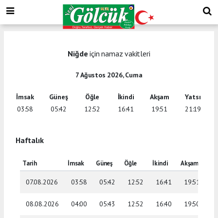
Niğde
için namaz vakitleri
7 Ağustos 2026, Cuma
İmsak
Güneş
Öğle
İkindi
Akşam
Yatsı
03:58
05:42
12:52
16:41
19:51
21:19
Haftalık
Tarih
İmsak
Güneş
Öğle
İkindi
Akşam
Yat
07.08.2026
03:58
05:42
12:52
16:41
19:51
2
08.08.2026
04:00
05:43
12:52
16:40
19:50
2