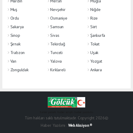
Mardin
Mersin
Muğla
Muş
Nevşehir
Niğde
Ordu
Osmaniye
Rize
Sakarya
Samsun
Siirt
Sinop
Sivas
Şanlıurfa
Şırnak
Tekirdağ
Tokat
Trabzon
Tunceli
Uşak
Van
Yalova
Yozgat
Zonguldak
Kırklareli
Ankara
haber paketi
haber scripti
haber yazılımı
Tüm hakları saklı tutulmaktadır. Copyright 2026©
Haber Yazılımı :
Web Aksiyon ®