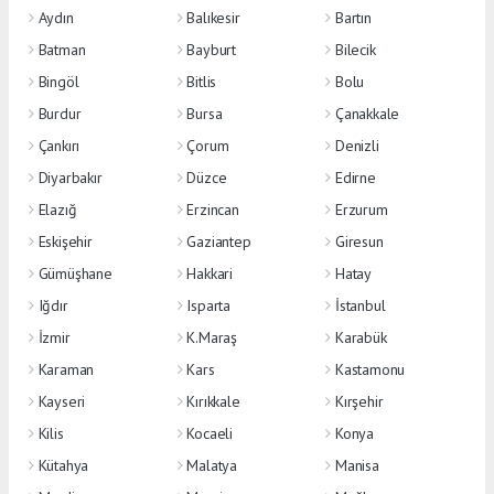
Aydın
Balıkesir
Bartın
Batman
Bayburt
Bilecik
Bingöl
Bitlis
Bolu
Burdur
Bursa
Çanakkale
Çankırı
Çorum
Denizli
Diyarbakır
Düzce
Edirne
Elazığ
Erzincan
Erzurum
Eskişehir
Gaziantep
Giresun
Gümüşhane
Hakkari
Hatay
Iğdır
Isparta
İstanbul
İzmir
K.Maraş
Karabük
Karaman
Kars
Kastamonu
Kayseri
Kırıkkale
Kırşehir
Kilis
Kocaeli
Konya
Kütahya
Malatya
Manisa