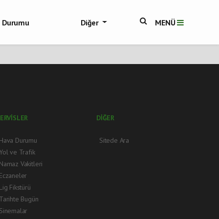
ol Durumu
Diğer
MENÜ
ükşehir Haberleri
ERVİSLER
DİĞER
Hava Durumu
Sitede Ara
Yol ve Trafik
Namaz Vakitleri
Eczaneler
Lig Fikstürü
Tarihte Bugün
Sinemalar