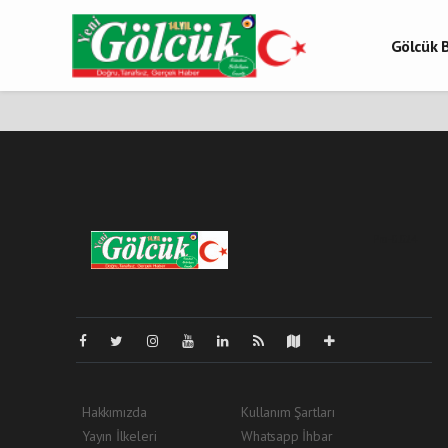
Gölcük B
Gölcük 
Gölcük H
Pro-0.024
Hakkımızda
Kullanım Şartları
Yayın İlkeleri
Whatsapp İhbar