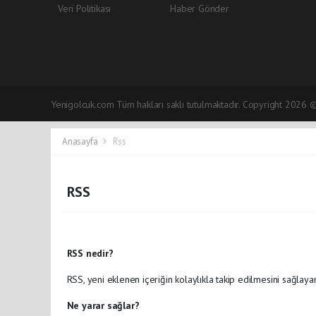
Veri Politikası
Haber Gönder
Yenigolcuk.com Tüm hakları saklı tutulmaktadır. Copyright 2026 
Anasayfa
Rss
RSS
RSS nedir?
RSS, yeni eklenen içeriğin kolaylıkla takip edilmesini sağlayan
Ne yarar sağlar?