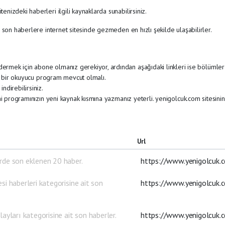
izdeki haberleri ilgili kaynaklarda sunabilirsiniz.
 son haberlere internet sitesinde gezmeden en hızlı şekilde ulaşabilirler.
ek için abone olmanız gerekiyor, ardından aşağıdaki linkleri ise bölümler kı
da bir okuyucu program mevcut olmalı.
direbilirsiniz.
ini programınızın yeni kaynak kısmına yazmanız yeterli. yenigolcuk.com sitesi
Url
rde son eklenen 20 haber.
https://www.yenigolcuk.
si haberleri kategorisine ait son
https://www.yenigolcuk.c
layları kategorisine ait son haberler.
https://www.yenigolcuk.c