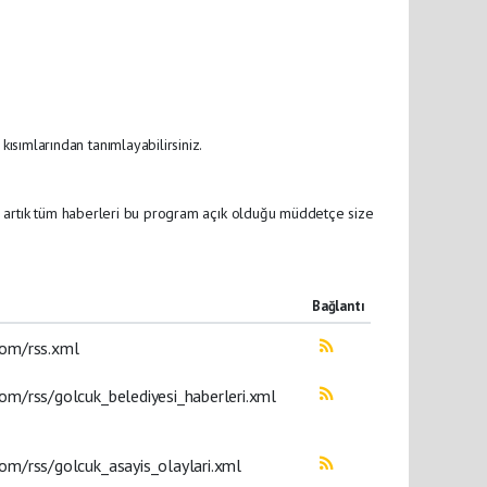
sımlarından tanımlayabilirsiniz.
nin artık tüm haberleri bu program açık olduğu müddetçe size
Bağlantı
com/rss.xml
om/rss/golcuk_belediyesi_haberleri.xml
om/rss/golcuk_asayis_olaylari.xml