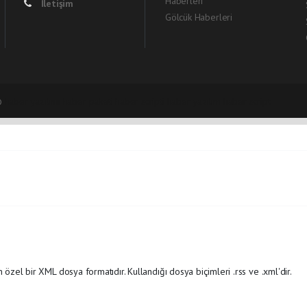
Haberleri
İletişim
Gölcük Haberleri
©
haber yazılımı
haber paketi
haber scripti
haber yazılım
haber script
 özel bir XML dosya formatıdır. Kullandığı dosya biçimleri .rss ve .xml'dir.