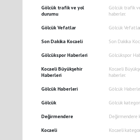
Gölcük trafik ve yol
Gölcük trafik v
durumu
haberler.
Gölcük Vefatlar
Gölcük Vefatlar
Son Dakika Kocaeli
Son Dakika Koca
Gölcükspor Haberleri
Gölcükspor Habe
Kocaeli Büyükşehir
Kocaeli Büyükşe
Haberleri
haberler.
Gölcük Haberleri
Gölcük Haberler
Gölcük
Gölcük kategori
Değirmendere
Değirmendere ka
Kocaeli
Kocaeli kategor