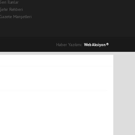
Seri İlanlar
Şehir Rehberi
Gazete Manşetleri
Haber Yazılımı:
Web Aksiyon ®