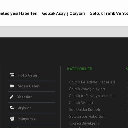
elediyesi Haberleri
Gölcük Asayiş Olayları
Gölcük Trafik Ve Y
Vefatlar
Son Dakika Kocaeli
Gölcükspor Haberleri
Kocaeli Büy
aberleri
KATEGORİLER
S
Foto Galeri
Gölcük Belediyesi haberleri
Video Galeri
Gölcük Asayiş olayları
Gölcük trafik ve yol durumu
Yazarlar
Gölcük Vefatlar
Arşivler
Son Dakika Kocaeli
Gölcükspor Haberleri
Künyemiz
Kocaeli Büyükşehir