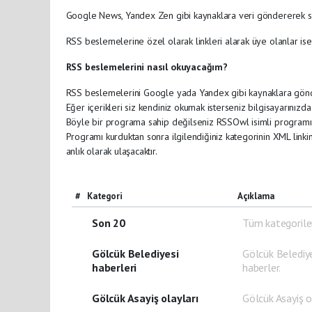
Google News, Yandex Zen gibi kaynaklara veri göndererek siten
RSS beslemelerine özel olarak linkleri alarak üye olanlar ise
RSS beslemelerini nasıl okuyacağım?
RSS beslemelerini Google yada Yandex gibi kaynaklara gönderm
Eğer içerikleri siz kendiniz okumak isterseniz bilgisayarınız
Böyle bir programa sahip değilseniz RSSOwl isimli programı in
Programı kurduktan sonra ilgilendiğiniz kategorinin XML link
anlık olarak ulaşacaktır.
#
Kategori
Açıklama
Son 20
Tüm kategorile
Gölcük Belediyesi
Gölcük Belediye
haberleri
haberler.
Gölcük Asayiş olayları
Gölcük Asayiş o