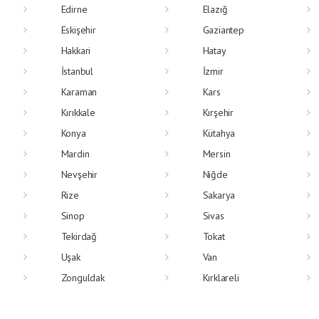
Edirne
Elazığ
Eskişehir
Gaziantep
Hakkari
Hatay
İstanbul
İzmir
Karaman
Kars
Kırıkkale
Kırşehir
Konya
Kütahya
Mardin
Mersin
Nevşehir
Niğde
Rize
Sakarya
Sinop
Sivas
Tekirdağ
Tokat
Uşak
Van
Zonguldak
Kırklareli