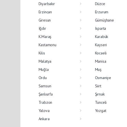
Diyarbakır
Düzce
Erzincan
Erzurum
Giresun
Gümüşhane
Iğdır
Isparta
K.Maraş
Karabük
Kastamonu
Kayseri
Kilis
Kocaeli
Malatya
Manisa
Muğla
Muş
Ordu
Osmaniye
Samsun
Siirt
Şanlıurfa
Şırnak
Trabzon
Tunceli
Yalova
Yozgat
Ankara