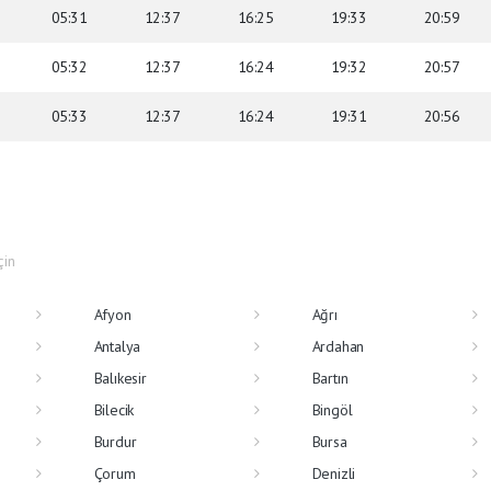
05:31
12:37
16:25
19:33
20:59
05:32
12:37
16:24
19:32
20:57
05:33
12:37
16:24
19:31
20:56
çin
Afyon
Ağrı
Antalya
Ardahan
Balıkesir
Bartın
Bilecik
Bingöl
Burdur
Bursa
Çorum
Denizli