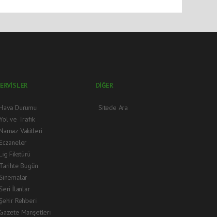
ERVİSLER
DİĞER
Hava Durumu
Sitede Ara
Yol ve Trafik
Namaz Vakitleri
Eczaneler
Lig Fikstürü
Tarihte Bugün
Sinemalar
Seri İlanlar
Şehir Rehberi
Gazete Manşetleri