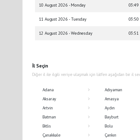
10 August 2026 - Monday
03:49
11 August 2026 - Tuesday
03:50
12 August 2026 - Wednesday
03:51
İl Seçin
Diğer il ile ilgili veriye ulaşmak için lütfen aşağıdan bir il se
Adana
Adıyaman
Aksaray
Amasya
Artvin
Aydın
Batman
Bayburt
Bitlis
Bolu
Çanakkale
Çankırı