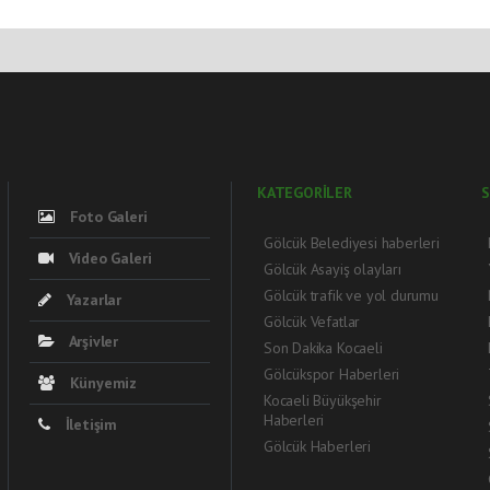
KATEGORİLER
S
Foto Galeri
Gölcük Belediyesi haberleri
Video Galeri
Gölcük Asayiş olayları
Gölcük trafik ve yol durumu
Yazarlar
Gölcük Vefatlar
Arşivler
Son Dakika Kocaeli
Gölcükspor Haberleri
Künyemiz
Kocaeli Büyükşehir
Haberleri
İletişim
Gölcük Haberleri