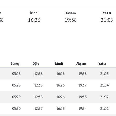
e
İkindi
Akşam
Yatsı
38
16:26
19:38
21:05
Güneş
Öğle
İkindi
Akşam
Yatsı
05:28
12:38
16:26
19:38
21:05
05:28
12:38
16:26
19:37
21:04
05:29
12:38
16:26
19:35
21:02
05:30
12:37
16:25
19:34
21:01