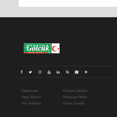
Pro-0.136
Hakkımızda
Kullanım Şartları
Yayın İlkeleri
Whatsapp İhbar
Veri Politikası
Haber Gönder