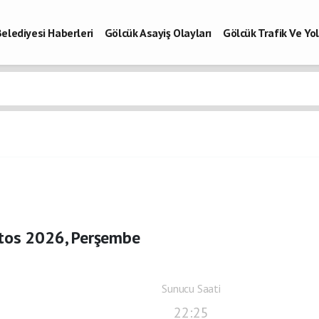
elediyesi Haberleri
Gölcük Asayiş Olayları
Gölcük Trafik Ve Y
Vefatlar
Son Dakika Kocaeli
Gölcükspor Haberleri
Kocaeli Büy
aberleri
tos 2026, Perşembe
Sunucu Saati
22:25