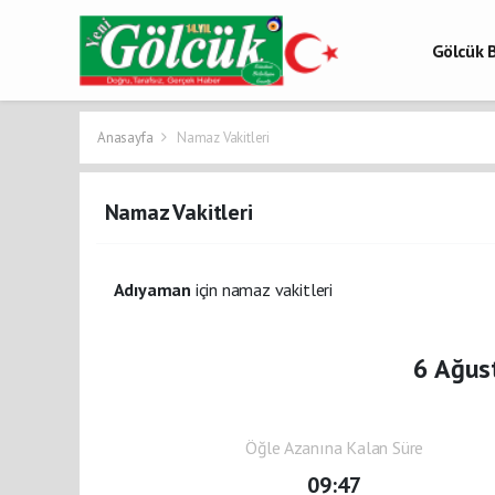
Gölcük B
Gölcük 
Gölcük H
Anasayfa
Namaz Vakitleri
Namaz Vakitleri
Adıyaman
için namaz vakitleri
6 Ağus
Öğle Azanına Kalan Süre
09:47