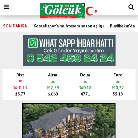
SON DAKİKA
Kocaelispor’a muhteşem sezon açılışı
Büyükakın'dan 
Bist
Altın
Dolar
Euro
%-0,14
%2,59
%0,18
%0,32
13.77
6.660
47,71
55,18