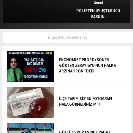
Genel
POLİSTEN UYUŞTURUCU
BASKINI
E-gazete yüklenmemiş
EKONOMİST PROF.Dr.SONER
GÖKTEN ZERAY GYO'NUN HALKA
ARZINA ''İRONİ''DEDİ
İLÇE TARIM SİZ BU FOTOĞRAFI
HALA GÖRMEDİNİZ Mİ ?
GÖLCÜKSPOR EVİNDE RAHAT