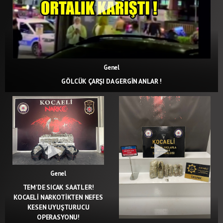
Genel
GÖLCÜK ÇARŞI DA GERGİN ANLAR !
Genel
TEM'DE SICAK SAATLER!
KOCAELİ NARKOTİKTEN NEFES
KESEN UYUŞTURUCU
OPERASYONU!