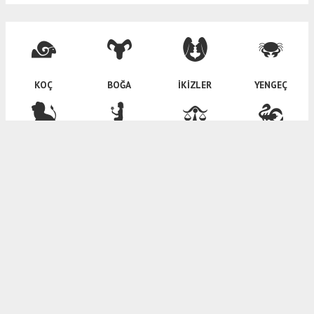
KOÇ
BOĞA
İKİZLER
YENGEÇ
ASLAN
BAŞAK
TERAZİ
AKREP
YAY
OĞLAK
KOVA
BALIK
haber paketi
haber scripti
haber yazılımı
Tüm hakları saklı tutulmaktadır. Copyright 2026©