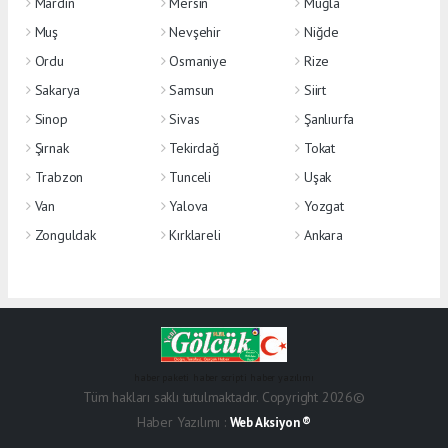
Mardin
Mersin
Muğla
Muş
Nevşehir
Niğde
Ordu
Osmaniye
Rize
Sakarya
Samsun
Siirt
Sinop
Sivas
Şanlıurfa
Şırnak
Tekirdağ
Tokat
Trabzon
Tunceli
Uşak
Van
Yalova
Yozgat
Zonguldak
Kırklareli
Ankara
haber paketi
haber scripti
haber yazılımı
Tüm hakları saklı tutulmaktadır. Copyright 2026©
Haber Yazılımı :
Web Aksiyon ®