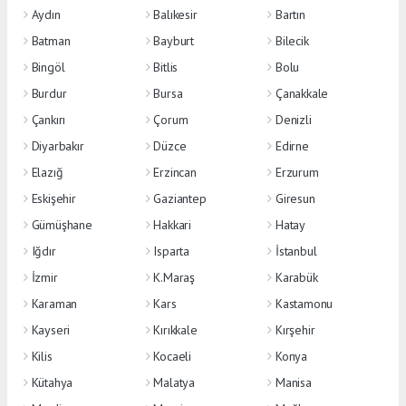
Aydın
Balıkesir
Bartın
Batman
Bayburt
Bilecik
Bingöl
Bitlis
Bolu
Burdur
Bursa
Çanakkale
Çankırı
Çorum
Denizli
Diyarbakır
Düzce
Edirne
Elazığ
Erzincan
Erzurum
Eskişehir
Gaziantep
Giresun
Gümüşhane
Hakkari
Hatay
Iğdır
Isparta
İstanbul
İzmir
K.Maraş
Karabük
Karaman
Kars
Kastamonu
Kayseri
Kırıkkale
Kırşehir
Kilis
Kocaeli
Konya
Kütahya
Malatya
Manisa