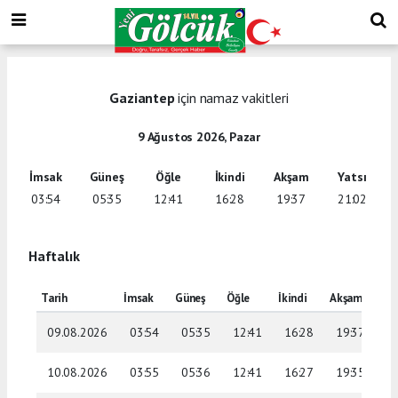
Gaziantep
için namaz vakitleri
9 Ağustos 2026, Pazar
İmsak
Güneş
Öğle
İkindi
Akşam
Yatsı
03:54
05:35
12:41
16:28
19:37
21:02
Haftalık
Tarih
İmsak
Güneş
Öğle
İkindi
Akşam
Yat
09.08.2026
03:54
05:35
12:41
16:28
19:37
2
10.08.2026
03:55
05:36
12:41
16:27
19:35
2