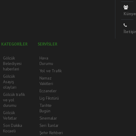
Künye
İletiş
KATEGORİLER
SERVİSLER
Gölcük
Hava
Belediyesi
Durumu
haberleri
Yol ve Trafik
Gölcük
Namaz
Asayiş
Vakitleri
olayları
Eczaneler
Gölcük trafik
Lig Fikstürü
ve yol
durumu
Tarihte
Bugün
Gölcük
Vefatlar
Sinemalar
Son Dakika
Seri İlanlar
Kocaeli
Şehir Rehberi