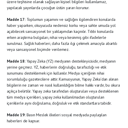
üzere teşhisine olanak sağlayan kişisel bilgileri kullanılamaz,
yapılacak yayınlarda çocuğun üstün yararı korunur.
Madde 17:
Toplumun yaşamını ve sağlığını ilgilendiren konularda
haber yaparken, okuyucuda nedensiz korku veya sahte umuda yol
açabilecek sansasyonel bir yaklaşımdan kaçınılır. Tıbbi konularda
erken araştırma bulguları, nihai veya kesinmiş gibi ifadelerle
sunulmaz. Sağlık haberleri, daha fazla ilgi çekmek amacıyla abartılı
veya sansasyonel biçimde verilemez.
Madde 18:
Yapay Zeka (YZ) medyanın destekleyicisidir, medyanın
yerine geçmez. YZ, haberlerin doğruluğu, tarafsızlığı ve etik
sunumunu desteklemek için kullanılır. Medya içeriğinin nihai
sorumluluğu gazetecilere aittir. Kamuoyunun, Yapay Zeka’dan alınan
bilgilerin ne zaman ve nasıl kullanıldığını bilme hakkı vardır, bu okura
açıkça belirtilir. Yapay zeka tarafından oluşturulan veya desteklenen
tüm medya içerikleri, yapay zeka kullanılmadan oluşturulan
içeriklerle aynı doğrulama, doğruluk ve etik standartlara tabidir.
Madde 19:
Basın Meslek ilkeleri sosyal medyada paylaşılan
haberleri de kapsar.