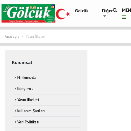
MEN
Gölcük
Diğer
Belediyesi
Haberleri
Gölcük
Asayiş
Anasayfa
Yayın İlkeleri
Olayları
Gölcük
Trafik Ve
Yol
Kurumsal
Durumu
Gölcük
Vefatlar
Hakkımızda
Son Dakika
Kocaeli
Künyemiz
Gölcükspor
Haberleri
Yayın İlkeleri
Kocaeli
Büyükşehir
Kullanım Şartları
Haberleri
Gölcük
Veri Politikası
Haberleri