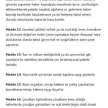
görevini yaparken haber kaynağıyla mesafesini korur; tarafsızlığını
etkileyebilecek şekilde seyahat, ağırlama vs. giderlerin haber
kaynağı tarafından karşılanmasını ya da hediyeyi kabul etmez.
Zorunlu durumlarda haberde bunu belirtir.
Madde 12:
Gazeteci şiddeti, nefreti ya da zorbalığı öven, özendiren
ya da insani değerleri incitici yayın yapmaktan kaçınır. Anayasal veya
uluslararası alanda kabul gören hak ve özgürlüklere aykırı yayın
yapamaz.
Madde 13:
İlan ve reklam niteliğindeki ya da sponsorluk gibi
yayınların bu nitelikleri, tereddüde yer bırakmayacak şekilde
belirtilir.
Madde 14:
Yayın tarihi için konan zaman kaydına saygı gösterilir.
Madde 15:
Basın organları, cevap hakkına ve yanlış yayınlardan
kaynaklanan tekzip hakkına saygı duyarlar.
Madde 16:
Çocukları ilgilendiren, çocukların konu olduğu
haberlerde çocuğun görüntüleri ve açık kimlik bilgisi dahil olmak