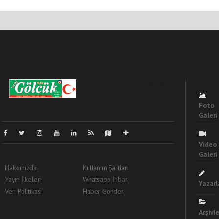
Pro-0.030
Foto
Galeri
Video
Galeri
Hakkımızda
Kullanım Şartları
Yayın İlkeleri
Whatsapp İhbar
Yazarl
Veri Politikası
Haber Gönder
Arşivle