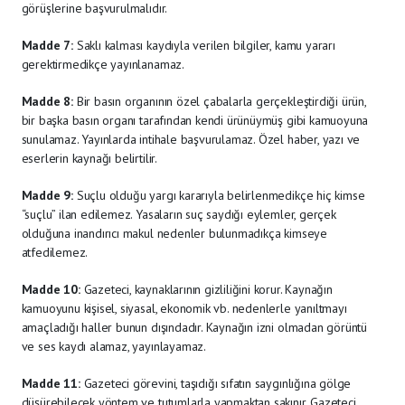
görüşlerine başvurulmalıdır.
Madde 7:
Saklı kalması kaydıyla verilen bilgiler, kamu yararı
gerektirmedikçe yayınlanamaz.
Madde 8:
Bir basın organının özel çabalarla gerçekleştirdiği ürün,
bir başka basın organı tarafından kendi ürünüymüş gibi kamuoyuna
sunulamaz. Yayınlarda intihale başvurulamaz. Özel haber, yazı ve
eserlerin kaynağı belirtilir.
Madde 9:
Suçlu olduğu yargı kararıyla belirlenmedikçe hiç kimse
“suçlu” ilan edilemez. Yasaların suç saydığı eylemler, gerçek
olduğuna inandırıcı makul nedenler bulunmadıkça kimseye
atfedilemez.
Madde 10:
Gazeteci, kaynaklarının gizliliğini korur. Kaynağın
kamuoyunu kişisel, siyasal, ekonomik vb. nedenlerle yanıltmayı
amaçladığı haller bunun dışındadır. Kaynağın izni olmadan görüntü
ve ses kaydı alamaz, yayınlayamaz.
Madde 11:
Gazeteci görevini, taşıdığı sıfatın saygınlığına gölge
düşürebilecek yöntem ve tutumlarla yapmaktan sakınır. Gazeteci