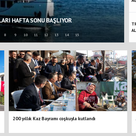
AĞ
R İÇİN UÇURTULDU
T
AL
8
9
10
11
12
13
14
15
200 yıllık Kaz Bayramı coşkuyla kutlandı