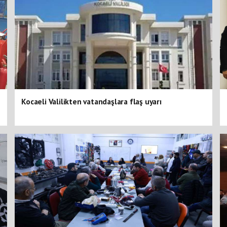
Kocaeli Valilikten vatandaşlara flaş uyarı