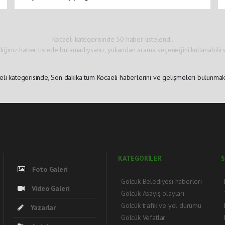
Kocaeli kategorisinde 50 haber listelendi.
dığınız haber listede bulamadıysanız, yukarıdan arama seçeneğini kullanabilirsi
eli kategorisinde, Son dakika tüm Kocaeli haberlerini ve gelişmeleri bulunmakt
KATEGORİLER
S
Foto Galeri
Gölcük Belediyesi haberleri
Video Galeri
Gölcük Asayiş olayları
Gölcük trafik ve yol durumu
Yazarlar
Gölcük Vefatlar