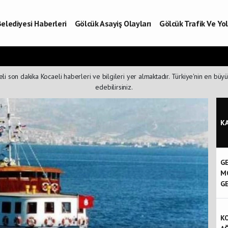
elediyesi Haberleri
Gölcük Asayiş Olayları
Gölcük Trafik Ve Y
Vefatlar
Son Dakika Kocaeli
Gölcükspor Haberleri
Kocaeli Büy
aberleri
i son dakika Kocaeli haberleri ve bilgileri yer almaktadır. Türkiye'nin en büyü
edebilirsiniz.
K
GE
M
GE
KO