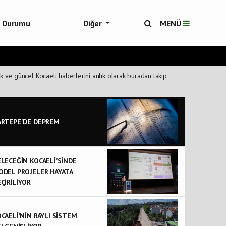
ol Durumu
Diğer
MENÜ
ükşehir Haberleri
k ve güncel Kocaeli haberlerini anlık olarak buradan takip
ARTEPE'DE DEPREM
LECEĞİN KOCAELİ’SİNDE
ODEL PROJELER HAYATA
ÇİRİLİYOR
CAELİ’NİN RAYLI SİSTEM