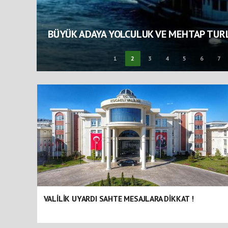
UÇURTMALAR BU SEFER BABALA
1
2
3
4
5
6
7
VALİLİK UYARDI SAHTE MESAJLARA DİKKAT !