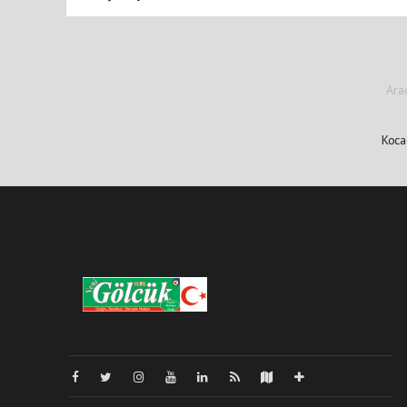
Ara
Koca
Pro-0.042