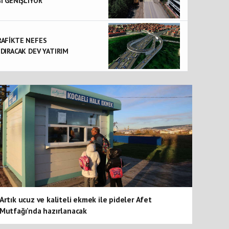
I GENİŞLİYOR
KOSKEM 165 KİŞİLİK EKİPLE YAŞAM MESAİSİNE S
RAFİKTE NEFES
DIRACAK DEV YATIRIM
Artık ucuz ve kaliteli ekmek ile pideler Afet
Mutfağı'nda hazırlanacak