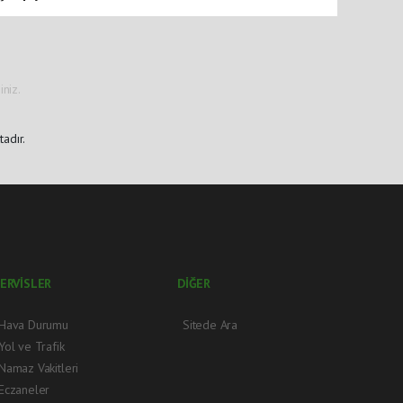
niz.
adır.
ERVİSLER
DİĞER
Hava Durumu
Sitede Ara
Yol ve Trafik
Namaz Vakitleri
Eczaneler