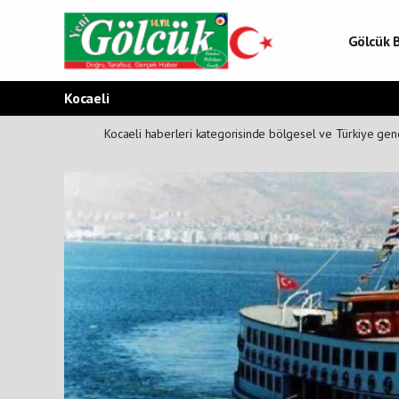
Gölcük B
Gölcük 
Gölcük H
Kocaeli
Kocaeli haberleri kategorisinde bölgesel ve Türkiye genel