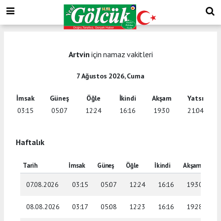
Artvin
için namaz vakitleri
7 Ağustos 2026, Cuma
İmsak
Güneş
Öğle
İkindi
Akşam
Yatsı
03:15
05:07
12:24
16:16
19:30
21:04
Haftalık
Tarih
İmsak
Güneş
Öğle
İkindi
Akşam
Yat
07.08.2026
03:15
05:07
12:24
16:16
19:30
2
08.08.2026
03:17
05:08
12:23
16:16
19:28
2