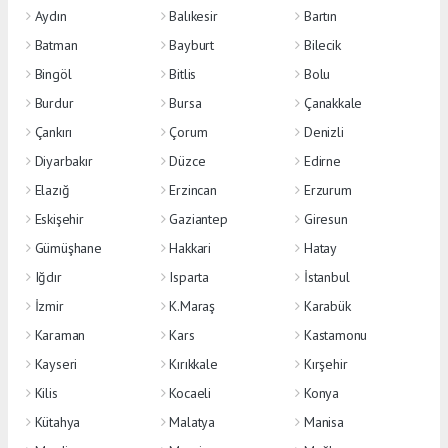
Aydın
Balıkesir
Bartın
Batman
Bayburt
Bilecik
Bingöl
Bitlis
Bolu
Burdur
Bursa
Çanakkale
Çankırı
Çorum
Denizli
Diyarbakır
Düzce
Edirne
Elazığ
Erzincan
Erzurum
Eskişehir
Gaziantep
Giresun
Gümüşhane
Hakkari
Hatay
Iğdır
Isparta
İstanbul
İzmir
K.Maraş
Karabük
Karaman
Kars
Kastamonu
Kayseri
Kırıkkale
Kırşehir
Kilis
Kocaeli
Konya
Kütahya
Malatya
Manisa