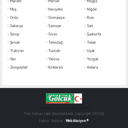
Mardin
Mersin
Muğla
Muş
Nevşehir
Niğde
Ordu
Osmaniye
Rize
Sakarya
Samsun
Siirt
Sinop
Sivas
Şanlıurfa
Şırnak
Tekirdağ
Tokat
Trabzon
Tunceli
Uşak
Van
Yalova
Yozgat
Zonguldak
Kırklareli
Ankara
haber paketi
haber scripti
haber yazılımı
Tüm hakları saklı tutulmaktadır. Copyright 2026©
Haber Yazılımı :
Web Aksiyon ®