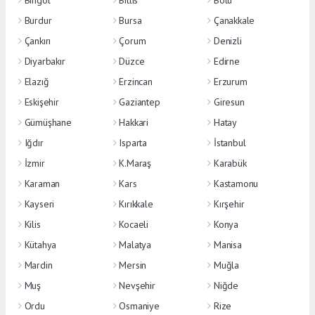
Bingöl
Bitlis
Bolu
Burdur
Bursa
Çanakkale
Çankırı
Çorum
Denizli
Diyarbakır
Düzce
Edirne
Elazığ
Erzincan
Erzurum
Eskişehir
Gaziantep
Giresun
Gümüşhane
Hakkari
Hatay
Iğdır
Isparta
İstanbul
İzmir
K.Maraş
Karabük
Karaman
Kars
Kastamonu
Kayseri
Kırıkkale
Kırşehir
Kilis
Kocaeli
Konya
Kütahya
Malatya
Manisa
Mardin
Mersin
Muğla
Muş
Nevşehir
Niğde
Ordu
Osmaniye
Rize