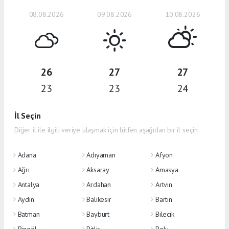
08.08.2026
09.08.2026
10.08.2026
26
27
27
23
23
24
İl Seçin
Diğer il ile ilgili veriye ulaşmak için lütfen aşağıdan bir il seçin
Adana
Adıyaman
Afyon
Ağrı
Aksaray
Amasya
Antalya
Ardahan
Artvin
Aydın
Balıkesir
Bartın
Batman
Bayburt
Bilecik