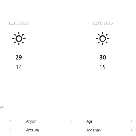
11.08.2026
12.08.2026
29
30
14
15
çin
Afyon
Ağrı
Antalya
Ardahan