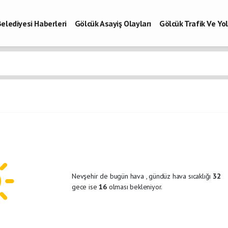
elediyesi Haberleri
Gölcük Asayiş Olayları
Gölcük Trafik Ve Y
Vefatlar
Son Dakika Kocaeli
Gölcükspor Haberleri
Kocaeli Büy
aberleri
Nevşehir de bugün hava
, gündüz hava sıcaklığı
32
gece ise
16
olması bekleniyor.