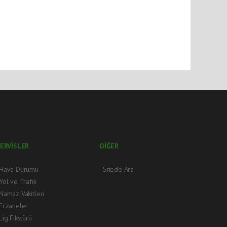
ERVİSLER
DİĞER
Hava Durumu
Sitede Ara
Yol ve Trafik
Namaz Vakitleri
Eczaneler
Lig Fikstürü