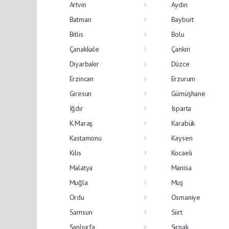
Artvin
Aydın
Batman
Bayburt
Bitlis
Bolu
Çanakkale
Çankırı
Diyarbakır
Düzce
Erzincan
Erzurum
Giresun
Gümüşhane
Iğdır
Isparta
K.Maraş
Karabük
Kastamonu
Kayseri
Kilis
Kocaeli
Malatya
Manisa
Muğla
Muş
Ordu
Osmaniye
Samsun
Siirt
Şanlıurfa
Şırnak