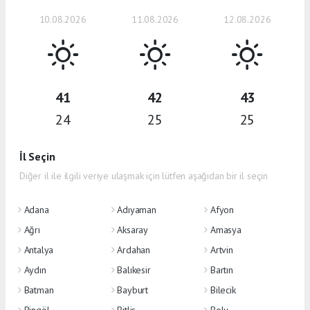
10.08.2026
11.08.2026
12.08.2026
41
42
43
24
25
25
İl Seçin
Diğer il ile ilgili veriye ulaşmak için lütfen aşağıdan bir il seçin
Adana
Adıyaman
Afyon
Ağrı
Aksaray
Amasya
Antalya
Ardahan
Artvin
Aydın
Balıkesir
Bartın
Batman
Bayburt
Bilecik