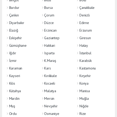
Bingöl
Bitlis
Bolu
Burdur
Bursa
Çanakkale
Çankırı
Çorum
Denizli
Diyarbakır
Düzce
Edirne
Elazığ
Erzincan
Erzurum
Eskişehir
Gaziantep
Giresun
Gümüşhane
Hakkari
Hatay
Iğdır
Isparta
İstanbul
İzmir
K.Maraş
Karabük
Karaman
Kars
Kastamonu
Kayseri
Kırıkkale
Kırşehir
Kilis
Kocaeli
Konya
Kütahya
Malatya
Manisa
Mardin
Mersin
Muğla
Muş
Nevşehir
Niğde
Ordu
Osmaniye
Rize