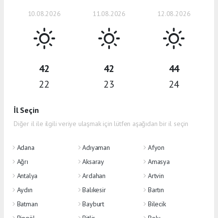
10.08.2026
11.08.2026
12.08.2026
42
42
44
22
23
24
İl Seçin
Diğer il ile ilgili veriye ulaşmak için lütfen aşağıdan bir il seçin
Adana
Adıyaman
Afyon
Ağrı
Aksaray
Amasya
Antalya
Ardahan
Artvin
Aydın
Balıkesir
Bartın
Batman
Bayburt
Bilecik