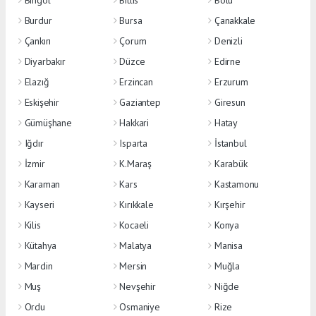
Bingöl
Bitlis
Bolu
Burdur
Bursa
Çanakkale
Çankırı
Çorum
Denizli
Diyarbakır
Düzce
Edirne
Elazığ
Erzincan
Erzurum
Eskişehir
Gaziantep
Giresun
Gümüşhane
Hakkari
Hatay
Iğdır
Isparta
İstanbul
İzmir
K.Maraş
Karabük
Karaman
Kars
Kastamonu
Kayseri
Kırıkkale
Kırşehir
Kilis
Kocaeli
Konya
Kütahya
Malatya
Manisa
Mardin
Mersin
Muğla
Muş
Nevşehir
Niğde
Ordu
Osmaniye
Rize