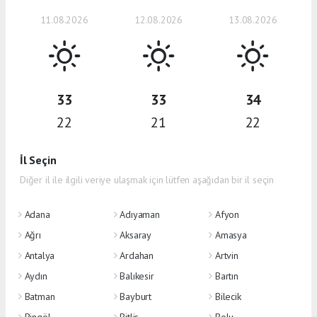
11.08.2026
12.08.2026
13.08.2026
33
33
34
22
21
22
İl Seçin
Diğer il ile ilgili veriye ulaşmak için lütfen aşağıdan bir il seçin
Adana
Adıyaman
Afyon
Ağrı
Aksaray
Amasya
Antalya
Ardahan
Artvin
Aydın
Balıkesir
Bartın
Batman
Bayburt
Bilecik