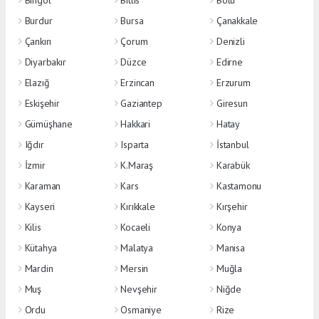
Bingöl
Bitlis
Bolu
Burdur
Bursa
Çanakkale
Çankırı
Çorum
Denizli
Diyarbakır
Düzce
Edirne
Elazığ
Erzincan
Erzurum
Eskişehir
Gaziantep
Giresun
Gümüşhane
Hakkari
Hatay
Iğdır
Isparta
İstanbul
İzmir
K.Maraş
Karabük
Karaman
Kars
Kastamonu
Kayseri
Kırıkkale
Kırşehir
Kilis
Kocaeli
Konya
Kütahya
Malatya
Manisa
Mardin
Mersin
Muğla
Muş
Nevşehir
Niğde
Ordu
Osmaniye
Rize