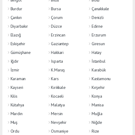
Bingöl
Bitlis
Bolu
Burdur
Bursa
Çanakkale
Çankırı
Çorum
Denizli
Diyarbakır
Düzce
Edirne
Elazığ
Erzincan
Erzurum
Eskişehir
Gaziantep
Giresun
Gümüşhane
Hakkari
Hatay
Iğdır
Isparta
İstanbul
İzmir
K.Maraş
Karabük
Karaman
Kars
Kastamonu
Kayseri
Kırıkkale
Kırşehir
Kilis
Kocaeli
Konya
Kütahya
Malatya
Manisa
Mardin
Mersin
Muğla
Muş
Nevşehir
Niğde
Ordu
Osmaniye
Rize