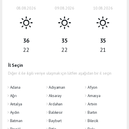
08.08.2026
09.08.2026
10.08.2026
36
35
35
22
22
21
İl Seçin
Diğer il ile ilgili veriye ulaşmak için lütfen aşağıdan bir il seçin
Adana
Adıyaman
Afyon
Ağrı
Aksaray
Amasya
Antalya
Ardahan
Artvin
Aydın
Balıkesir
Bartın
Batman
Bayburt
Bilecik