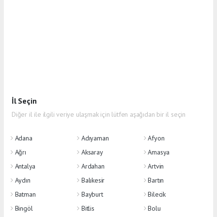
İl Seçin
Diğer il ile ilgili veriye ulaşmak için lütfen aşağıdan bir il seçin
Adana
Adıyaman
Afyon
Ağrı
Aksaray
Amasya
Antalya
Ardahan
Artvin
Aydın
Balıkesir
Bartın
Batman
Bayburt
Bilecik
Bingöl
Bitlis
Bolu