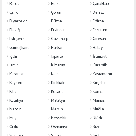
Burdur
Bursa
Çanakkale
Çankırı
Çorum
Denizli
Diyarbakır
Düzce
Edirne
Elazığ
Erzincan
Erzurum
Eskişehir
Gaziantep
Giresun
Gümüşhane
Hakkari
Hatay
Iğdır
Isparta
İstanbul
İzmir
K.Maraş
Karabük
Karaman
Kars
Kastamonu
Kayseri
Kırıkkale
Kırşehir
Kilis
Kocaeli
Konya
Kütahya
Malatya
Manisa
Mardin
Mersin
Muğla
Muş
Nevşehir
Niğde
Ordu
Osmaniye
Rize
Sakarya
Samsun
Siirt