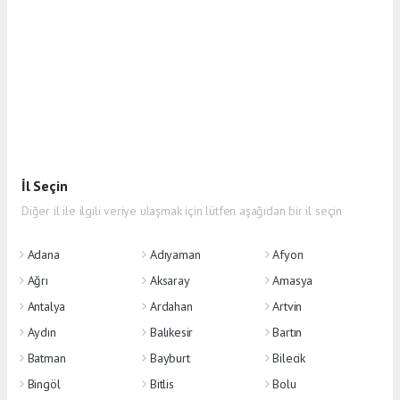
İl Seçin
Diğer il ile ilgili veriye ulaşmak için lütfen aşağıdan bir il seçin
Adana
Adıyaman
Afyon
Ağrı
Aksaray
Amasya
Antalya
Ardahan
Artvin
Aydın
Balıkesir
Bartın
Batman
Bayburt
Bilecik
Bingöl
Bitlis
Bolu