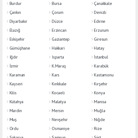
Burdur
Bursa
Çanakkale
Çankırı
Çorum
Denizli
Diyarbakır
Düzce
Edirne
Elazığ
Erzincan
Erzurum
Eskişehir
Gaziantep
Giresun
Gümüşhane
Hakkari
Hatay
Iğdır
Isparta
İstanbul
İzmir
K.Maraş
Karabük
Karaman
Kars
Kastamonu
Kayseri
Kırıkkale
Kırşehir
Kilis
Kocaeli
Konya
Kütahya
Malatya
Manisa
Mardin
Mersin
Muğla
Muş
Nevşehir
Niğde
Ordu
Osmaniye
Rize
Sakarya
Samsun
Siirt