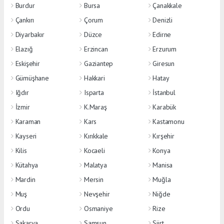
Burdur
Bursa
Çanakkale
Çankırı
Çorum
Denizli
Diyarbakır
Düzce
Edirne
Elazığ
Erzincan
Erzurum
Eskişehir
Gaziantep
Giresun
Gümüşhane
Hakkari
Hatay
Iğdır
Isparta
İstanbul
İzmir
K.Maraş
Karabük
Karaman
Kars
Kastamonu
Kayseri
Kırıkkale
Kırşehir
Kilis
Kocaeli
Konya
Kütahya
Malatya
Manisa
Mardin
Mersin
Muğla
Muş
Nevşehir
Niğde
Ordu
Osmaniye
Rize
Sakarya
Samsun
Siirt