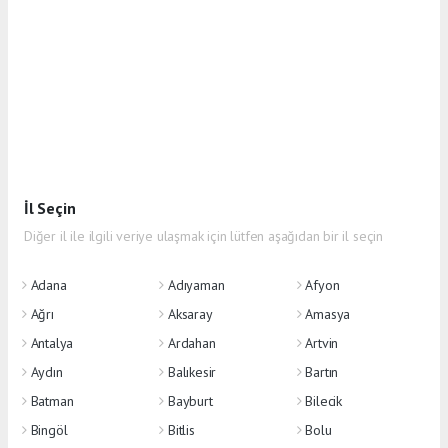
İl Seçin
Diğer il ile ilgili veriye ulaşmak için lütfen aşağıdan bir il seçin
Adana
Adıyaman
Afyon
Ağrı
Aksaray
Amasya
Antalya
Ardahan
Artvin
Aydın
Balıkesir
Bartın
Batman
Bayburt
Bilecik
Bingöl
Bitlis
Bolu