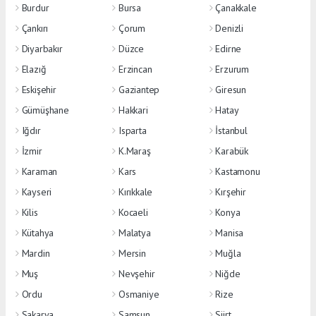
Burdur
Bursa
Çanakkale
Çankırı
Çorum
Denizli
Diyarbakır
Düzce
Edirne
Elazığ
Erzincan
Erzurum
Eskişehir
Gaziantep
Giresun
Gümüşhane
Hakkari
Hatay
Iğdır
Isparta
İstanbul
İzmir
K.Maraş
Karabük
Karaman
Kars
Kastamonu
Kayseri
Kırıkkale
Kırşehir
Kilis
Kocaeli
Konya
Kütahya
Malatya
Manisa
Mardin
Mersin
Muğla
Muş
Nevşehir
Niğde
Ordu
Osmaniye
Rize
Sakarya
Samsun
Siirt