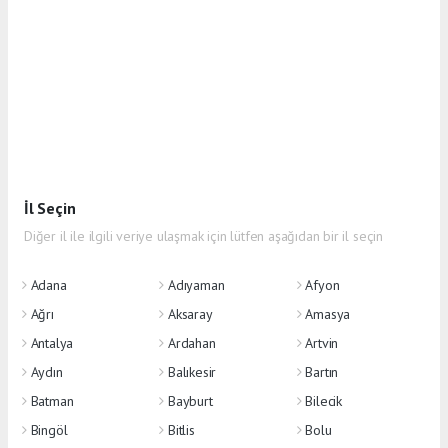
İl Seçin
Diğer il ile ilgili veriye ulaşmak için lütfen aşağıdan bir il seçin
Adana
Adıyaman
Afyon
Ağrı
Aksaray
Amasya
Antalya
Ardahan
Artvin
Aydın
Balıkesir
Bartın
Batman
Bayburt
Bilecik
Bingöl
Bitlis
Bolu