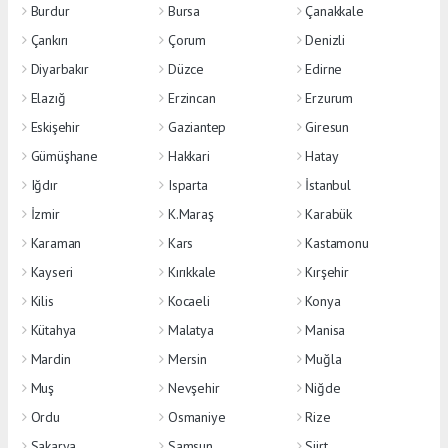
Burdur
Bursa
Çanakkale
Çankırı
Çorum
Denizli
Diyarbakır
Düzce
Edirne
Elazığ
Erzincan
Erzurum
Eskişehir
Gaziantep
Giresun
Gümüşhane
Hakkari
Hatay
Iğdır
Isparta
İstanbul
İzmir
K.Maraş
Karabük
Karaman
Kars
Kastamonu
Kayseri
Kırıkkale
Kırşehir
Kilis
Kocaeli
Konya
Kütahya
Malatya
Manisa
Mardin
Mersin
Muğla
Muş
Nevşehir
Niğde
Ordu
Osmaniye
Rize
Sakarya
Samsun
Siirt