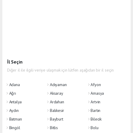
İl Seçin
Diğer il ile ilgili veriye ulaşmak için lütfen aşağıdan bir il seçin
Adana
Adıyaman
Afyon
Ağrı
Aksaray
Amasya
Antalya
Ardahan
Artvin
Aydın
Balıkesir
Bartın
Batman
Bayburt
Bilecik
Bingöl
Bitlis
Bolu