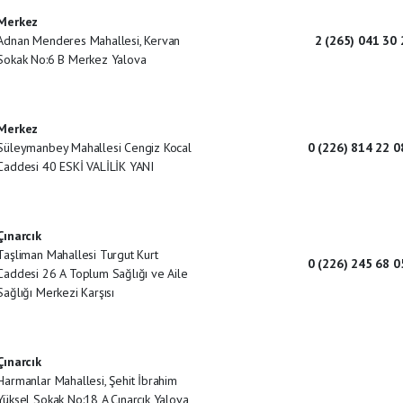
Merkez
Adnan Menderes Mahallesi, Kervan
2 (265) 041 30 
Sokak No:6 B Merkez Yalova
Merkez
Süleymanbey Mahallesi Cengiz Kocal
0 (226) 814 22 0
Caddesi 40 ESKİ VALİLİK YANI
Çınarcık
Taşliman Mahallesi Turgut Kurt
0 (226) 245 68 0
Caddesi 26 A Toplum Sağlığı ve Aile
Sağlığı Merkezi Karşısı
Çınarcık
Harmanlar Mahallesi, Şehit İbrahim
Yüksel Sokak No:18 A Çınarcık Yalova