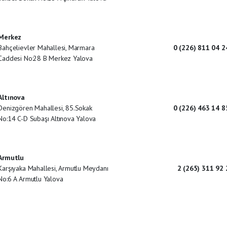
Merkez
Bahçelievler Mahallesi, Marmara
0 (226) 811 04 2
Caddesi No:28 B Merkez Yalova
Altınova
Denizgören Mahallesi, 85.Sokak
0 (226) 463 14 8
No:14 C-D Subaşı Altınova Yalova
Armutlu
Karşıyaka Mahallesi, Armutlu Meydanı
2 (265) 311 92 
No:6 A Armutlu Yalova