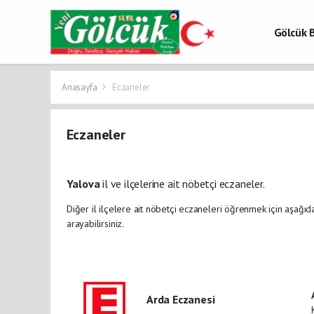
Gölcük B
Gölcük 
Gölcük H
Anasayfa
Eczaneler
Eczaneler
Yalova
il ve ilçelerine ait nöbetçi eczaneler.
Diğer il ilçelere ait nöbetçi eczaneleri öğrenmek için aşağıda
arayabilirsiniz.
Arda Eczanesi