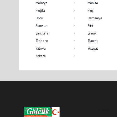
Malatya
Manisa
Muğla
Muş
Ordu
Osmaniye
Samsun
Siirt
Şanlıurfa
Şırnak
Trabzon
Tunceli
Yalova
Yozgat
Ankara
Pro-0.102