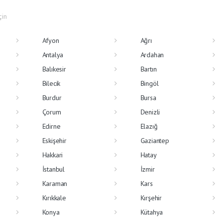
çin
Afyon
Ağrı
Antalya
Ardahan
Balıkesir
Bartın
Bilecik
Bingöl
Burdur
Bursa
Çorum
Denizli
Edirne
Elazığ
Eskişehir
Gaziantep
Hakkari
Hatay
İstanbul
İzmir
Karaman
Kars
Kırıkkale
Kırşehir
Konya
Kütahya