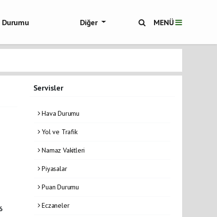
ol Durumu
Diğer
MENÜ
ükşehir Haberleri
Servisler
Hava Durumu
Yol ve Trafik
Namaz Vakitleri
Piyasalar
Puan Durumu
Eczaneler
6