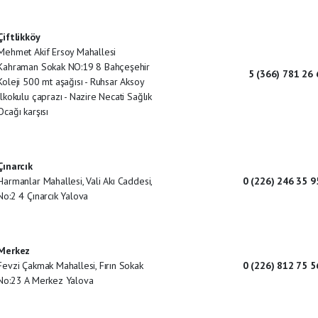
Çiftlikköy
Mehmet Akif Ersoy Mahallesi
Kahraman Sokak NO:19 8 Bahçeşehir
5 (366) 781 26 
Koleji 500 mt aşağısı - Ruhsar Aksoy
İlkokulu çaprazı - Nazire Necati Sağlık
Ocağı karşısı
Çınarcık
Harmanlar Mahallesi, Vali Akı Caddesi,
0 (226) 246 35 9
No:2 4 Çınarcık Yalova
Merkez
Fevzi Çakmak Mahallesi, Fırın Sokak
0 (226) 812 75 5
No:23 A Merkez Yalova