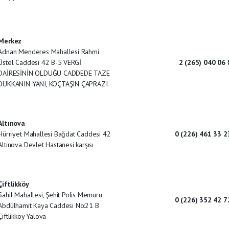
Merkez
Adnan Menderes Mahallesi Rahmi
Üstel Caddesi 42 B-5 VERGİ
2 (265) 040 06 
DAİRESİNİN OLDUĞU CADDEDE TAZE
DÜKKANIN YANI, KOÇTAŞIN ÇAPRAZI.
Altınova
Hürriyet Mahallesi Bağdat Caddesi 42
0 (226) 461 33 2
Altınova Devlet Hastanesi karşısı
Çiftlikköy
Sahil Mahallesi, Şehit Polis Memuru
0 (226) 352 42 7
Abdülhamit Kaya Caddesi No:21 B
Çiftlikköy Yalova