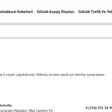
elediyesi Haberleri
Gölcük Asayiş Olayları
Gölcük Trafik Ve Y
Vefatlar
Son Dakika Kocaeli
Gölcükspor Haberleri
Kocaeli Büy
aberleri
n il seçimi yapabilirsiniz. Nöbetçi eczene teyidi için telefon numaralarını
Armutlu
0 (226) 531 28 9
Karşıyaka Mahallesi Okul Caddesi 3A