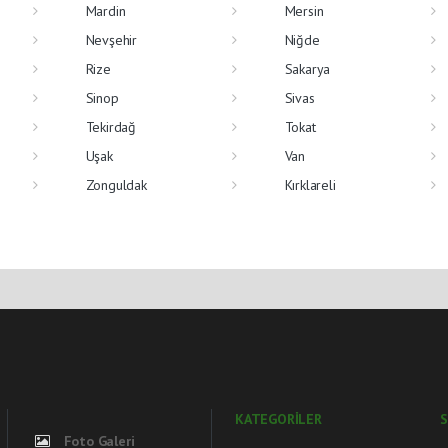
Mardin
Mersin
Nevşehir
Niğde
Rize
Sakarya
Sinop
Sivas
Tekirdağ
Tokat
Uşak
Van
Zonguldak
Kırklareli
KATEGORİLER
S
Foto Galeri