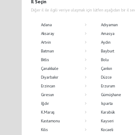
İl Seçin
Diğer il ile ilgili veriye ulaşmak için lütfen aşağıdan bir il se
Adana
Adıyaman
Aksaray
Amasya
Artvin
Aydın
Batman
Bayburt
Bitlis
Bolu
Çanakkale
Çankırı
Diyarbakır
Düzce
Erzincan
Erzurum
Giresun
Gümüşhane
Iğdır
Isparta
K.Maraş
Karabük
Kastamonu
Kayseri
Kilis
Kocaeli