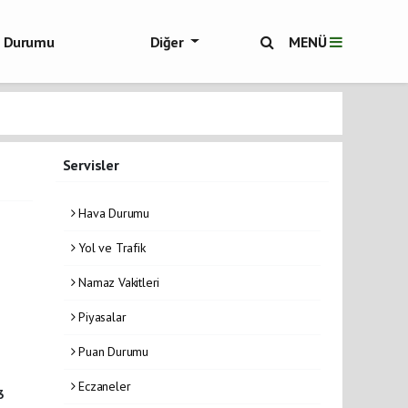
ol Durumu
Diğer
MENÜ
ükşehir Haberleri
Servisler
Hava Durumu
Yol ve Trafik
Namaz Vakitleri
Piyasalar
Puan Durumu
Eczaneler
3