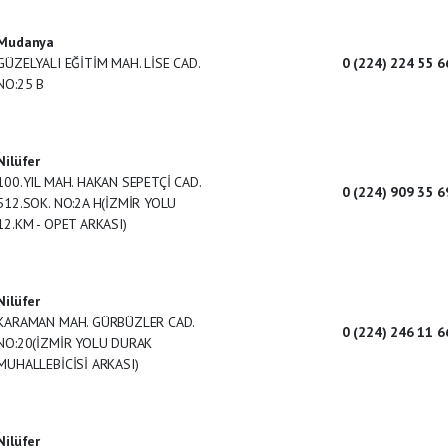
Mudanya
GÜZELYALI EĞİTİM MAH. LİSE CAD.
0 (224) 224 55 6
NO:25 B
Nilüfer
100.YIL MAH. HAKAN SEPETÇİ CAD.
0 (224) 909 35 6
512.SOK. NO:2A H(İZMİR YOLU
12.KM - OPET ARKASI)
Nilüfer
KARAMAN MAH. GÜRBÜZLER CAD.
0 (224) 246 11 6
NO:20(İZMİR YOLU DURAK
MUHALLEBİCİSİ ARKASI)
Nilüfer