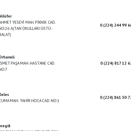
Nilüfer
AHMET YESEVİ MAH. PİKNİK CAD.
0 (224) 244 99 6
NO:26 A(TAN OKULLARI ÜSTÜ -
BALAT)
Orhaneli
İSMET PAŞA MAH. HASTANE CAD.
0 (224) 817 12 6
NO:7
Keles
0 (224) 861 30 7
CUMA MAH. TAHİR HOCA CAD. NO:1
İnegöl