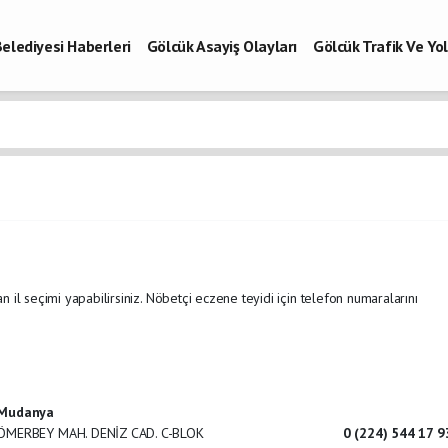
elediyesi Haberleri
Gölcük Asayiş Olayları
Gölcük Trafik Ve Y
Vefatlar
Son Dakika Kocaeli
Gölcükspor Haberleri
Kocaeli Büy
aberleri
n il seçimi yapabilirsiniz. Nöbetçi eczene teyidi için telefon numaralarını
Mudanya
ÖMERBEY MAH. DENİZ CAD. C-BLOK
0 (224) 544 17 9