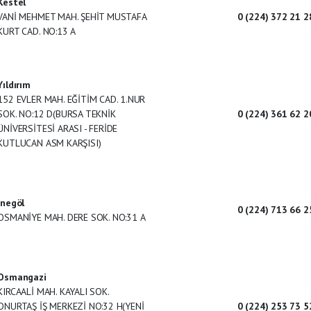
Kestel
VANİ MEHMET MAH. ŞEHİT MUSTAFA
0 (224) 372 21 2
KURT CAD. NO:13 A
Yıldırım
152 EVLER MAH. EĞİTİM CAD. 1.NUR
SOK. NO:12 D(BURSA TEKNİK
0 (224) 361 62 2
ÜNİVERSİTESİ ARASI - FERİDE
KUTLUCAN ASM KARŞISI)
İnegöl
0 (224) 713 66 2
OSMANİYE MAH. DERE SOK. NO:31 A
Osmangazi
KIRCAALİ MAH. KAYALI SOK.
ONURTAŞ İŞ MERKEZİ NO:32 H(YENİ
0 (224) 253 73 5