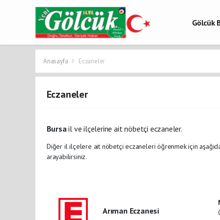
Gölcük B
Gölcük 
Gölcük H
Anasayfa
Eczaneler
Eczaneler
Bursa
il ve ilçelerine ait nöbetçi eczaneler.
Diğer il ilçelere ait nöbetçi eczaneleri öğrenmek için aşağıda
arayabilirsiniz.
Arıman Eczanesi