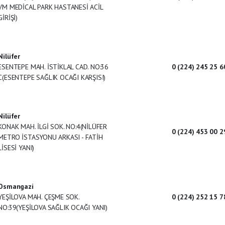
VM MEDİCAL PARK HASTANESİ ACİL
GİRİŞİ)
Nilüfer
ESENTEPE MAH. İSTİKLAL CAD. NO:36
0 (224) 245 25 6
C(ESENTEPE SAĞLIK OCAĞI KARŞISI)
Nilüfer
KONAK MAH. İLGİ SOK. NO:4(NİLÜFER
0 (224) 453 00 2
METRO İSTASYONU ARKASI - FATİH
LİSESİ YANI)
Osmangazi
YEŞİLOVA MAH. ÇEŞME SOK.
0 (224) 252 15 7
NO:39(YEŞİLOVA SAĞLIK OCAĞI YANI)