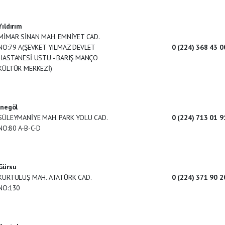
Yıldırım
MİMAR SİNAN MAH. EMNİYET CAD.
NO:79 A(ŞEVKET YILMAZ DEVLET
0 (224) 368 43 0
HASTANESİ ÜSTÜ - BARIŞ MANÇO
KÜLTÜR MERKEZİ)
İnegöl
SÜLEYMANİYE MAH. PARK YOLU CAD.
0 (224) 713 01 9
NO:80 A-B-C-D
Gürsu
KURTULUŞ MAH. ATATÜRK CAD.
0 (224) 371 90 2
NO:130