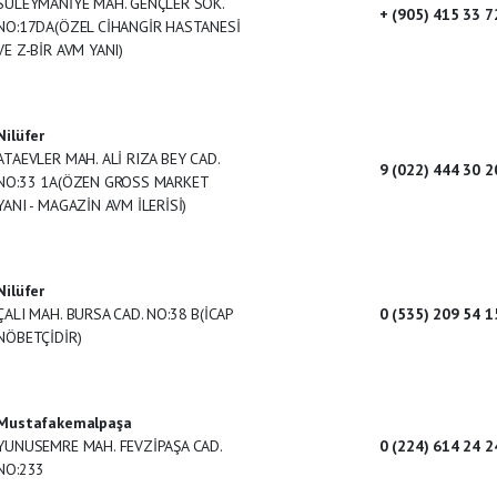
SÜLEYMANİYE MAH. GENÇLER SOK.
+ (905) 415 33 7
NO:17DA(ÖZEL CİHANGİR HASTANESİ
VE Z-BİR AVM YANI)
Nilüfer
ATAEVLER MAH. ALİ RIZA BEY CAD.
9 (022) 444 30 2
NO:33 1A(ÖZEN GROSS MARKET
YANI - MAGAZİN AVM İLERİSİ)
Nilüfer
ÇALI MAH. BURSA CAD. NO:38 B(İCAP
0 (535) 209 54 1
NÖBETÇİDİR)
Mustafakemalpaşa
YUNUSEMRE MAH. FEVZİPAŞA CAD.
0 (224) 614 24 2
NO:233