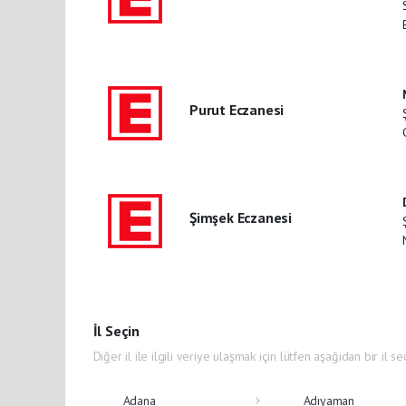
Purut Eczanesi
Şimşek Eczanesi
İl Seçin
Diğer il ile ilgili veriye ulaşmak için lütfen aşağıdan bir il se
Adana
Adıyaman