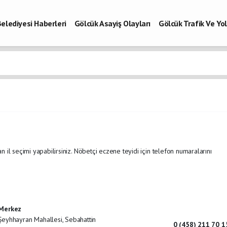
elediyesi Haberleri
Gölcük Asayiş Olayları
Gölcük Trafik Ve Y
Vefatlar
Son Dakika Kocaeli
Gölcükspor Haberleri
Kocaeli Büy
aberleri
n il seçimi yapabilirsiniz. Nöbetçi eczene teyidi için telefon numaralarını
Merkez
Şeyhhayran Mahallesi, Sebahattin
0 (458) 211 70 1