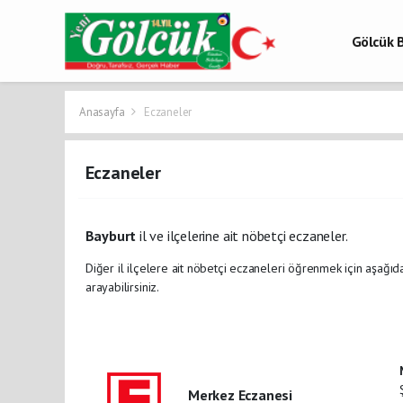
Gölcük B
Gölcük 
Gölcük H
Anasayfa
Eczaneler
Eczaneler
Bayburt
il ve ilçelerine ait nöbetçi eczaneler.
Diğer il ilçelere ait nöbetçi eczaneleri öğrenmek için aşağıda
arayabilirsiniz.
Merkez Eczanesi