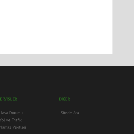
ERVİSLER
DİĞER
Hava Durumu
Sitede Ara
Yol ve Trafik
Namaz Vakitleri