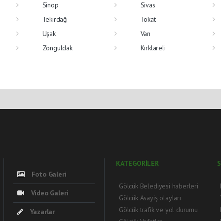
Sinop
Sivas
Tekirdağ
Tokat
Uşak
Van
Zonguldak
Kırklareli
KATEGORİLER
S
Foto Galeri
Gölcük Belediyesi haberleri
Video Galeri
Gölcük Asayiş olayları
Gölcük trafik ve yol durumu
Yazarlar