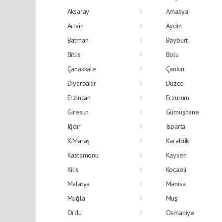
Aksaray
Amasya
Artvin
Aydın
Batman
Bayburt
Bitlis
Bolu
Çanakkale
Çankırı
Diyarbakır
Düzce
Erzincan
Erzurum
Giresun
Gümüşhane
Iğdır
Isparta
K.Maraş
Karabük
Kastamonu
Kayseri
Kilis
Kocaeli
Malatya
Manisa
Muğla
Muş
Ordu
Osmaniye