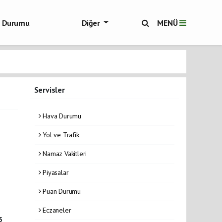
ol Durumu
Diğer
MENÜ
ükşehir Haberleri
Servisler
Hava Durumu
Yol ve Trafik
Namaz Vakitleri
Piyasalar
Puan Durumu
Eczaneler
5