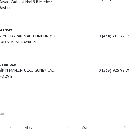
Savacı Caddesi No:19 B Merkez
Bayburt
Merkez
ŞEYH HAYRAN MAH. CUMHURİYET
0 (458) 211 22 1
CAD.NO:27-E BAYBURT
Demirözü
ŞİRİN MAH.DR. ÜLKÜ GÜNEY CAD.
0 (553) 925 98 7
NO:29 B
çin
Afyon
Ağrı