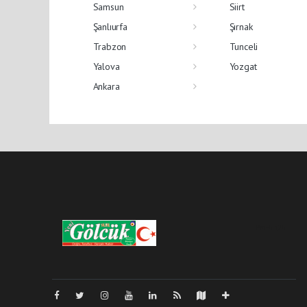
Samsun
Siirt
Şanlıurfa
Şırnak
Trabzon
Tunceli
Yalova
Yozgat
Ankara
Pro-0.120