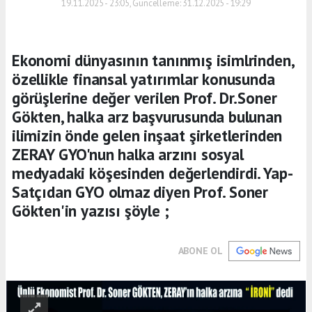
19.11.2025 - 23:05, Güncelleme: 31.12.2025 - 19:29
Ekonomi dünyasının tanınmış isimlrinden,
özellikle finansal yatırımlar konusunda
görüşlerine değer verilen Prof. Dr.Soner
Gökten, halka arz başvurusunda bulunan
ilimizin önde gelen inşaat şirketlerinden
ZERAY GYO'nun halka arzını sosyal
medyadaki köşesinden değerlendirdi. Yap-
Satçıdan GYO olmaz diyen Prof. Soner
Gökten'in yazısı şöyle ;
ABONE OL