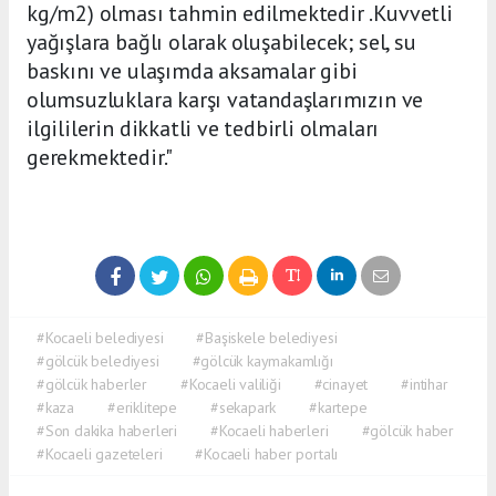
kg/m2) olması tahmin edilmektedir .Kuvvetli
yağışlara bağlı olarak oluşabilecek; sel, su
baskını ve ulaşımda aksamalar gibi
olumsuzluklara karşı vatandaşlarımızın ve
ilgililerin dikkatli ve tedbirli olmaları
gerekmektedir."
#Kocaeli belediyesi
#Başiskele belediyesi
#gölcük belediyesi
#gölcük kaymakamlığı
#gölcük haberler
#Kocaeli valiliği
#cinayet
#intihar
#kaza
#eriklitepe
#sekapark
#kartepe
#Son dakika haberleri
#Kocaeli haberleri
#gölcük haber
#Kocaeli gazeteleri
#Kocaeli haber portalı