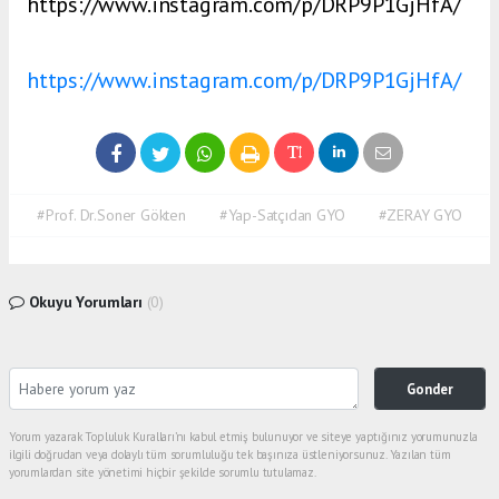
https://www.instagram.com/p/DRP9P1GjHfA/
https://www.instagram.com/p/DRP9P1GjHfA/
#Prof. Dr.Soner Gökten
#Yap-Satçıdan GYO
#ZERAY GYO
Okuyu Yorumları
(0)
Gonder
Yorum yazarak Topluluk Kuralları’nı kabul etmiş bulunuyor ve siteye yaptığınız yorumunuzla
ilgili doğrudan veya dolaylı tüm sorumluluğu tek başınıza üstleniyorsunuz. Yazılan tüm
yorumlardan site yönetimi hiçbir şekilde sorumlu tutulamaz.