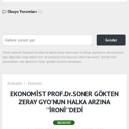
Okuyu Yorumları
(0)
Gonder
Yorum yazarak Topluluk Kuralları’nı kabul etmiş bulunuyor ve siteye yaptığınız yorumunuzla
ilgili doğrudan veya dolaylı tüm sorumluluğu tek başınıza üstleniyorsunuz. Yazılan tüm
yorumlardan site yönetimi hiçbir şekilde sorumlu tutulamaz.
Anasayfa
Ekonomi
EKONOMİST PROF.Dr.SONER GÖKTEN
ZERAY GYO'NUN HALKA ARZINA
''İRONİ''DEDİ
EKONOMI