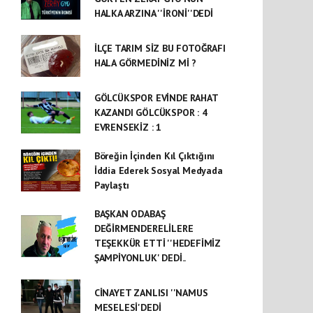
HALKA ARZINA ''İRONİ''DEDİ
İLÇE TARIM SİZ BU FOTOĞRAFI
HALA GÖRMEDİNİZ Mİ ?
GÖLCÜKSPOR EVİNDE RAHAT
KAZANDI GÖLCÜKSPOR : 4
EVRENSEKİZ : 1
Böreğin İçinden Kıl Çıktığını
İddia Ederek Sosyal Medyada
Paylaştı
BAŞKAN ODABAŞ
DEĞİRMENDERELİLERE
TEŞEKKÜR ETTİ ''HEDEFİMİZ
ŞAMPİYONLUK' DEDİ..
CİNAYET ZANLISI ''NAMUS
MESELESİ'DEDİ