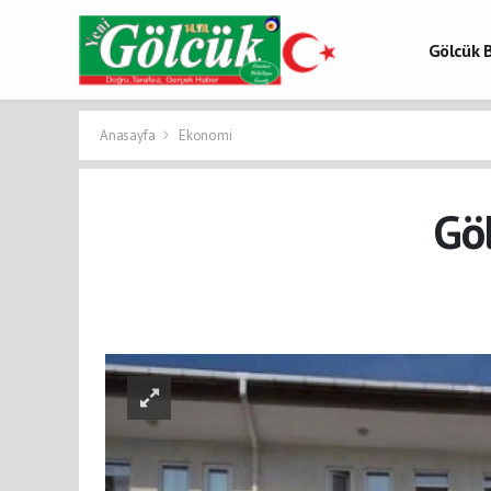
Gölcük B
Gölcük 
Gölcük H
Anasayfa
Ekonomi
Göl