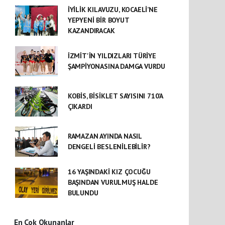
İYİLİK KILAVUZU, KOCAELİ’NE
YEPYENİ BİR BOYUT
KAZANDIRACAK
İZMİT'İN YILDIZLARI TÜRİYE
ŞAMPİYONASINA DAMGA VURDU
KOBİS, BİSİKLET SAYISINI 710’A
ÇIKARDI
RAMAZAN AYINDA NASIL
DENGELİ BESLENİLEBİLİR?
16 YAŞINDAKİ KIZ ÇOCUĞU
BAŞINDAN VURULMUŞ HALDE
BULUNDU
En Çok Okunanlar