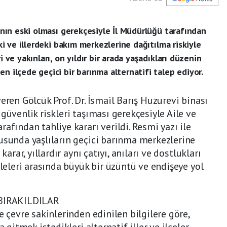
sının eski olması gerekçesiyle İl Müdürlüğü tarafından
eki ve illerdeki bakım merkezlerine dağıtılma riskiyle
i ve yakınları, on yıldır bir arada yaşadıkları düzenin
n ilçede geçici bir barınma alternatifi talep ediyor.
eren Gölcük Prof. Dr. İsmail Barış Huzurevi binası
güvenlik riskleri taşıması gerekçesiyle Aile ve
afından tahliye kararı verildi. Resmi yazı ile
usunda yaşlıların geçici barınma merkezlerine
karar, yıllardır aynı çatıyı, anıları ve dostlukları
ileleri arasında büyük bir üzüntü ve endişeye yol
IRAKILDILAR
e çevre sakinlerinden edinilen bilgilere göre,
a gitmek istedikleri alternatif iller ve ilçeler