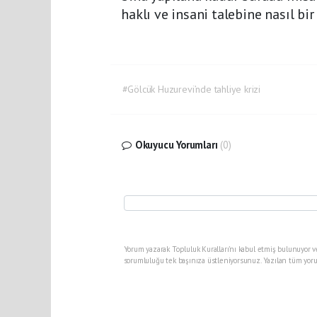
haklı ve insani talebine nasıl b
#Gölcük Huzurevi’nde tahliye krizi
Okuyucu Yorumları
(0)
Yorum yazarak Topluluk Kuralları’nı kabul etmiş bulunuyor v
sorumluluğu tek başınıza üstleniyorsunuz. Yazılan tüm yoru