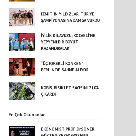
İZMİT'İN YILDIZLARI TÜRİYE
ŞAMPİYONASINA DAMGA VURDU
İYİLİK KILAVUZU, KOCAELİ’NE
YEPYENİ BİR BOYUT
KAZANDIRACAK
“ÜÇ JOKERLİ KONKEN”
BERLİN’DE SAHNE ALIYOR
KOBİS, BİSİKLET SAYISINI 710’A
ÇIKARDI
En Çok Okunanlar
EKONOMİST PROF.Dr.SONER
GÖKTEN ZERAY GYO'NUN