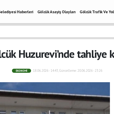
elediyesi Haberleri
Gölcük Asayiş Olayları
Gölcük Trafik Ve Y
Vefatlar
Son Dakika Kocaeli
Gölcükspor Haberleri
Kocaeli Büy
aberleri
cük Huzurevi’nde tahliye k
18.06.2026 - 14:43, Güncelleme: 20.06.2026 - 23:26
EKONOMI