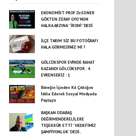
EKONOMİST PROF.Dr.SONER
GÖKTEN ZERAY GYO'NUN
HALKA ARZINA ''İRONİ''DEDİ
İLÇE TARIM SİZ BU FOTOĞRAFI
HALA GÖRMEDİNİZ Mİ ?
GÖLCÜKSPOR EVİNDE RAHAT
KAZANDI GÖLCÜKSPOR : 4
EVRENSEKİZ : 1
Böreğin İçinden Kıl Çıktığını
İddia Ederek Sosyal Medyada
Paylaştı
BAŞKAN ODABAŞ
DEĞİRMENDERELİLERE
TEŞEKKÜR ETTİ ''HEDEFİMİZ
ŞAMPİYONLUK' DEDİ..