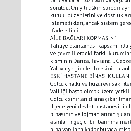
soruldu. On yılı aşkın süredir ay
kurulu düzenlerini ve dostlukla
istemedikleri, ancak sistem gere
ifade edildi.
AİLE BAĞLARI KOPMASIN"
Tahliye planlaması kapsamında ya
ve çevre illerdeki farklı kurumlar
kısmının Darıca, Tavşancıl, Gebze
Yalova’ya gönderilmesinin planlan
ESKİ HASTANE BİNASI KULLAN
Gölcük halkı ve huzurevi sakinler
Valiliği başta olmak üzere yetkil
Gölcük sınırları dışına çıkarılma
İlçede yeni devlet hastanesinin h
binasının ve lojmanlarının şu a
alanların geçici bir barınma mer
bina yapılana kadar burada misafir