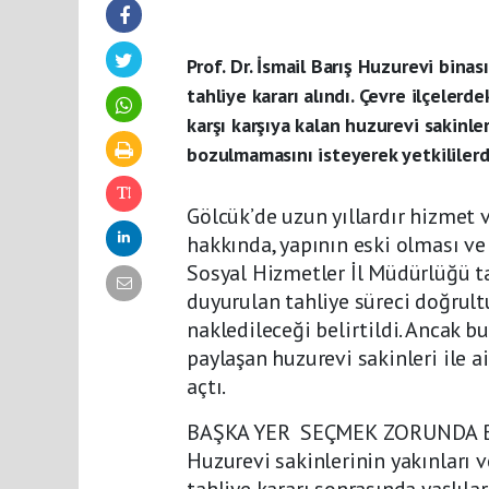
Prof. Dr. İsmail Barış Huzurevi bina
tahliye kararı alındı. Çevre ilçelerd
karşı karşıya kalan huzurevi sakinler
bozulmamasını isteyerek yetkililerde
Gölcük’de uzun yıllardır hizmet v
hakkında, yapının eski olması ve 
Sosyal Hizmetler İl Müdürlüğü tar
duyurulan tahliye süreci doğrult
nakledileceği belirtildi. Ancak bu 
paylaşan huzurevi sakinleri ile a
açtı.
BAŞKA YER SEÇMEK ZORUNDA B
Huzurevi sakinlerinin yakınları v
tahliye kararı sonrasında yaşlılar