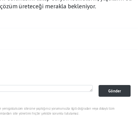
ir çözüm üreteceği merakla bekleniyor.
Gönder
e yenigolcuk.com sitesine yaptığınız yorumunuzla ilgili doğrudan veya dolaylı tüm
mlardan site yönetimi hiçbir şekilde sorumlu tutulamaz.