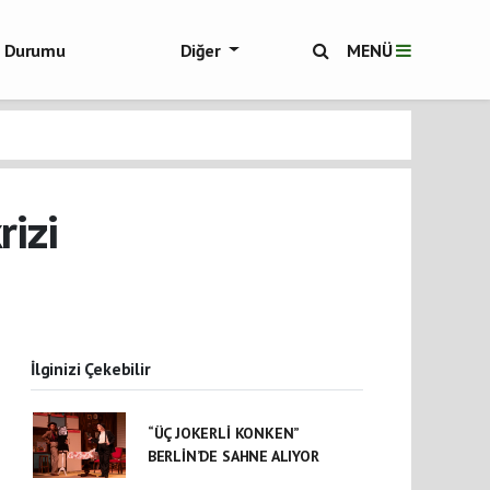
ol Durumu
Diğer
MENÜ
ükşehir Haberleri
rizi
İlginizi Çekebilir
“ÜÇ JOKERLİ KONKEN”
BERLİN’DE SAHNE ALIYOR