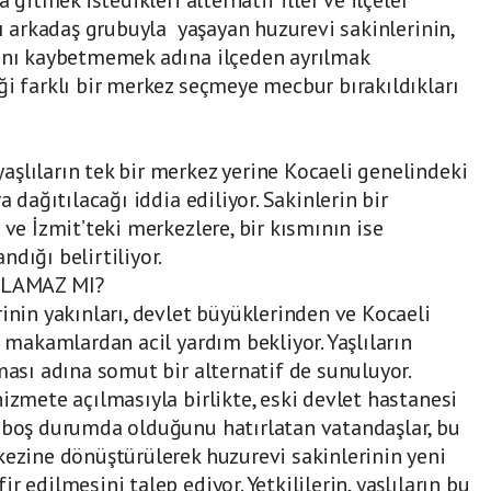
nı arkadaş grubuyla yaşayan huzurevi sakinlerinin,
rını kaybetmemek adına ilçeden ayrılmak
ği farklı bir merkez seçmeye mecbur bırakıldıkları
şlıların tek bir merkez yerine Kocaeli genelindeki
a dağıtılacağı iddia ediliyor. Sakinlerin bir
 ve İzmit’teki merkezlere, bir kısmının ise
dığı belirtiliyor.
ILAMAZ MI?
inin yakınları, devlet büyüklerinden ve Kocaeli
i makamlardan acil yardım bekliyor. Yaşlıların
ması adına somut bir alternatif de sunuluyor.
izmete açılmasıyla birlikte, eski devlet hastanesi
n boş durumda olduğunu hatırlatan vatandaşlar, bu
kezine dönüştürülerek huzurevi sakinlerinin yeni
 edilmesini talep ediyor. Yetkililerin, yaşlıların bu