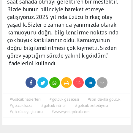
saat sahada olmayı gerektiren bir meslektir.
Bizde bunun bilinciyle hareket etmeye
çalışıyoruz. 2025 yılında üzücü birkaç olay
yaşadık. Sizler o zaman da yanımızda olarak
kamuoyunu doğru bilgilendirme noktasında
çok büyük katkılarınız oldu. Kamuoyunun
doğru bilgilendirilmesi çok kıymetli. Sizden
görev yaptığım sürede yakınlık gördüm.”
ifadelerini kullandı.
#Gölcük haberleri
#gölcük gazetesi
#son dakika gölcük
#gölcük kaza
#gölcük intihar
#gölcük belediyesi
#gölcük uyuşturucu
#www.yenigolcuk.com