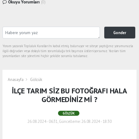
Okuyu Yorumları
(0)
Gonder
Yorum yazarak Topluluk Kuralları’nı kabul etmiş bulunuyor ve siteye yaptığınız yorumunuzla
ilgili doğrudan veya dolaylı tüm sorumluluğu tek başınıza üstleniyorsunuz. Yazılan tüm
yorumlardan site yönetimi hiçbir şekilde sorumlu tutulamaz.
Anasayfa
Gölcük
İLÇE TARIM SİZ BU FOTOĞRAFI HALA
GÖRMEDİNİZ Mİ ?
GÖLCÜK
26.08.2024 - 06:31, Güncelleme: 26.08.2024 - 18:30