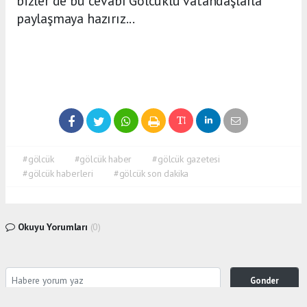
bizler de bu cevabı Gölcüklü vatandaşlarla
paylaşmaya hazırız...
#gölcük
#gölcük haber
#gölcük gazetesi
#gölcük haberleri
#gölcük son dakika
Okuyu Yorumları
(0)
Gonder