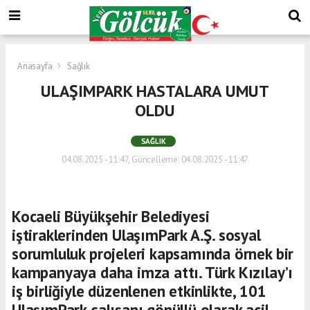
Anasayfa
Sağlık
ULAŞIMPARK HASTALARA UMUT
OLDU
SAĞLIK
04.08.2025 - 11:47, Güncelleme: 04.08.2025 - 11:47
Kocaeli Büyükşehir Belediyesi
iştiraklerinden UlaşımPark A.Ş. sosyal
sorumluluk projeleri kapsamında örnek bir
kampanyaya daha imza attı. Türk Kızılay’ı
iş birliğiyle düzenlenen etkinlikte, 101
UlaşımPark çalışanı gönüllü olarak acil