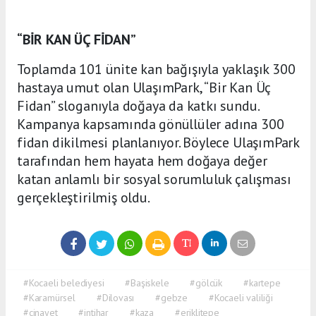
“BİR KAN ÜÇ FİDAN”
Toplamda 101 ünite kan bağışıyla yaklaşık 300
hastaya umut olan UlaşımPark, “Bir Kan Üç
Fidan” sloganıyla doğaya da katkı sundu.
Kampanya kapsamında gönüllüler adına 300
fidan dikilmesi planlanıyor. Böylece UlaşımPark
tarafından hem hayata hem doğaya değer
katan anlamlı bir sosyal sorumluluk çalışması
gerçekleştirilmiş oldu.
#Kocaeli belediyesi
#Başiskele
#gölcük
#kartepe
#Karamürsel
#Dilovası
#gebze
#Kocaeli valiliği
#cinayet
#intihar
#kaza
#eriklitepe