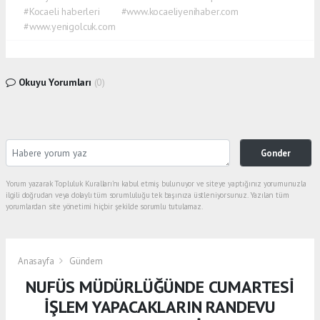
#Kocaeli haberleri
#www.kocaeliyenihaber.com
#www.yenigolcuk.com
Okuyu Yorumları
(0)
Gonder
Yorum yazarak Topluluk Kuralları’nı kabul etmiş bulunuyor ve siteye yaptığınız yorumunuzla
ilgili doğrudan veya dolaylı tüm sorumluluğu tek başınıza üstleniyorsunuz. Yazılan tüm
yorumlardan site yönetimi hiçbir şekilde sorumlu tutulamaz.
Anasayfa
Gündem
NUFÜS MÜDÜRLÜĞÜNDE CUMARTESİ
İŞLEM YAPACAKLARIN RANDEVU