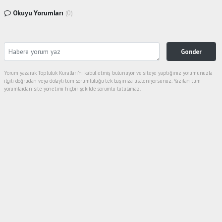
Okuyu Yorumları
(0)
Gonder
Yorum yazarak Topluluk Kuralları’nı kabul etmiş bulunuyor ve siteye yaptığınız yorumunuzla
ilgili doğrudan veya dolaylı tüm sorumluluğu tek başınıza üstleniyorsunuz. Yazılan tüm
yorumlardan site yönetimi hiçbir şekilde sorumlu tutulamaz.
Anasayfa
Ekonomi
EKONOMİST PROF.Dr.SONER GÖKTEN
ZERAY GYO'NUN HALKA ARZINA
''İRONİ''DEDİ
EKONOMI
19.11.2025 - 23:05, Güncelleme: 31.12.2025 - 19:29