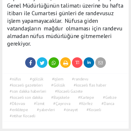
Genel Müdürlüğünün talimatı üzerine bu hafta
itibarı ile Cumartesi günleri de randevusuz
işlem yapamayacaklar. Nüfusa giden
vatandaşların mağdur olmaması için randevu
almadan nüfus müdürlüğüne gitmemeleri
gerekiyor.
#nüfus
#gölcük
#işlem
#randevu
#kocaeli gazeteleri
#Gölcük
#kocaeli flas haber
#son dakika haberleri
#Kocaeli Gazete
#kocaeli son dakika
#Başiskele
#Kartepe
#Gebze
#Dilovası
#İzmit
#Çayırova
#Körfez
#Darıca
#eriklitepe
#yalıevleri
#cinayet
#Kocaeli
#intihar Kocaeli