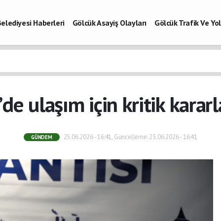
elediyesi Haberleri
Gölcük Asayiş Olayları
Gölcük Trafik Ve Y
Vefatlar
Son Dakika Kocaeli
Gölcükspor Haberleri
Kocaeli Büy
aberleri
 ulaşım için kritik kararl
25.06.2026 - 16:41, Güncelleme: 25.06.2026 - 16:41
GÜNDEM