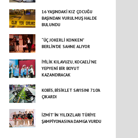
16 YAŞINDAKİ KIZ ÇOCUĞU
BAŞINDAN VURULMUŞ HALDE
BULUNDU
“ÜÇ JOKERLİ KONKEN”
BERLİN’DE SAHNE ALIYOR
İYİLİK KILAVUZU, KOCAELİ’NE
YEPYENİ BİR BOYUT
KAZANDIRACAK
KOBİS, BİSİKLET SAYISINI 710’A
ÇIKARDI
İZMİT'İN YILDIZLARI TÜRİYE
ŞAMPİYONASINA DAMGA VURDU