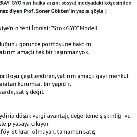
ERAY GYO'nun halka arzını sosyal medyadaki köşesinden
az diyen Prof. Soner Gökten'in yazısı şöyle ;
’nin Yeni İronisi: “Stok GYO” Modeli
rduğunu görünce portföyüne baktım:
tırım amaçlı tek bir taşınmaz yok.
 portföyü çeşitlendiren, yatırım amaçlı gayrimenkul
aratan kurumsal bir yapıdır.
rdır, satış değil.
iydirip düşük vergi avantajı, değerleme şişkinliği ve
yle piyasaya çıkıyor.
ortföy istikrarı olmayan, tamamen satış