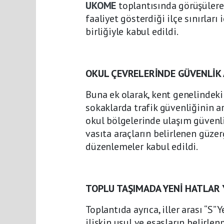
UKOME
toplantısında görüşülerek
faaliyet gösterdiği ilçe sınırla
birliğiyle kabul edildi.
OKUL ÇEVRELERİNDE GÜVENLİK 
Buna ek olarak, kent genelindeki
sokaklarda trafik güvenliğinin a
okul bölgelerinde ulaşım güvenli
vasıta araçların belirlenen güzer
düzenlemeler kabul edildi.
TOPLU TAŞIMADA YENİ HATLAR
Toplantıda ayrıca, iller arası “S” 
ilişkin usul ve esasların belirle