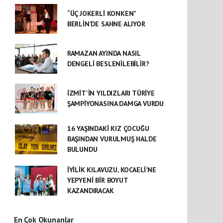
“ÜÇ JOKERLİ KONKEN”
BERLİN’DE SAHNE ALIYOR
RAMAZAN AYINDA NASIL
DENGELİ BESLENİLEBİLİR?
İZMİT'İN YILDIZLARI TÜRİYE
ŞAMPİYONASINA DAMGA VURDU
16 YAŞINDAKİ KIZ ÇOCUĞU
BAŞINDAN VURULMUŞ HALDE
BULUNDU
İYİLİK KILAVUZU, KOCAELİ’NE
YEPYENİ BİR BOYUT
KAZANDIRACAK
En Çok Okunanlar