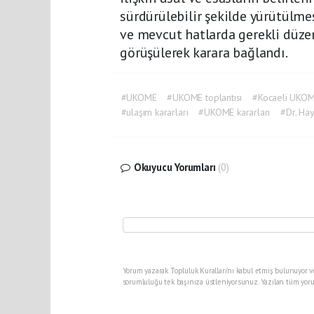
sürdürülebilir şekilde yürütülme
ve mevcut hatlarda gerekli düz
görüşülerek karara bağlandı.
#UKOME
#UKOME toplantısı
#Kocaeli UKO
#ulaşım kararları
#UKOME kararları
#Dr. Hay
Okuyucu Yorumları
(0)
Yorum yazarak Topluluk Kuralları’nı kabul etmiş bulunuyor v
sorumluluğu tek başınıza üstleniyorsunuz. Yazılan tüm yoru