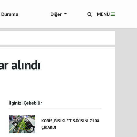
ol Durumu
Diğer
MENÜ
ükşehir Haberleri
ar alındı
İlginizi Çekebilir
KOBİS, BİSİKLET SAYISINI 710’A
ÇIKARDI