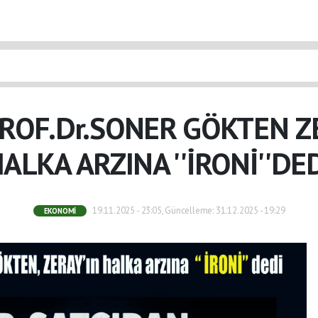
ROF.Dr.SONER GÖKTEN Z
ALKA ARZINA ''İRONİ''DE
19.11.2025 - 23:05, Güncelleme: 31.12.2025 - 19:29
EKONOMI