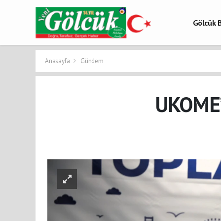
Gölcük B
Gölcük 
Gölcük H
Anasayfa
Gündem
UKOME’de