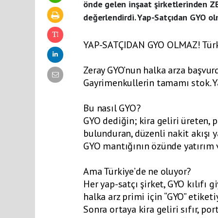
önde gelen inşaat şirketlerinden Z
değerlendirdi. Yap-Satçıdan GYO olm
YAP-SATÇIDAN GYO OLMAZ! Türkiye
Zeray GYO’nun halka arza başvu
Gayrimenkullerin tamamı stok. Ya
Bu nasıl GYO?
GYO dediğin; kira geliri üreten,
bulunduran, düzenli nakit akışı y
GYO mantığının özünde yatırım va
Ama Türkiye’de ne oluyor?
Her yap-satçı şirket, GYO kılıfı g
halka arz primi için “GYO” etiketi
Sonra ortaya kira geliri sıfır, p