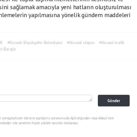
sini sağlamak amacıyla yeni hatların oluşturulması
enlemelerin yapılmasına yönelik gündem maddeleri
ME
#Kocaeli Büyükşehir Belediyesi
#Kocaeli ulaşım
#Kocaeli trafik
ri Baraçlı
Gönder
e yenigolcuk.com sitesine yaptığınız yorumunuzla ilgili doğrudan veya dolaylı tüm
mlardan site yönetimi hiçbir şekilde sorumlu tutulamaz.