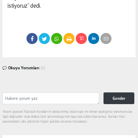
istiyoruz” dedi.
Okuyu Yorumları
(0)
Gonder
Yorum yazarak Topluluk Kuralları’nı kabul etmiş bulunuyor ve siteye yaptığınız yorumunuzla
ilgili doğrudan veya dolaylı tüm sorumluluğu tek başınıza üstleniyorsunuz. Yazılan tüm
yorumlardan site yönetimi hiçbir şekilde sorumlu tutulamaz.