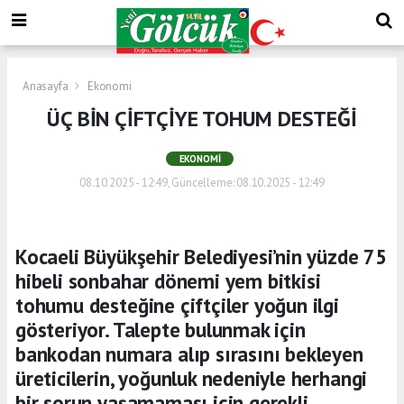
Anasayfa
Ekonomi
ÜÇ BİN ÇİFTÇİYE TOHUM DESTEĞİ
EKONOMI
08.10.2025 - 12:49, Güncelleme: 08.10.2025 - 12:49
Kocaeli Büyükşehir Belediyesi’nin yüzde 75
hibeli sonbahar dönemi yem bitkisi
tohumu desteğine çiftçiler yoğun ilgi
gösteriyor. Talepte bulunmak için
bankodan numara alıp sırasını bekleyen
üreticilerin, yoğunluk nedeniyle herhangi
bir sorun yaşamaması için gerekli