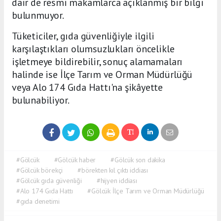
dair de resmi makamlarca açıklanmış bir bilgi
bulunmuyor.
Tüketiciler, gıda güvenliğiyle ilgili
karşılaştıkları olumsuzlukları öncelikle
işletmeye bildirebilir, sonuç alamamaları
halinde ise İlçe Tarım ve Orman Müdürlüğü
veya Alo 174 Gıda Hattı'na şikâyette
bulunabiliyor.
#Gölcük
#Gölcük haber
#Gölcük son dakika
#Gölcük börekçi
#börekten kıl çıktı iddiası
#Gölcük gıda güvenliği
#hijyen iddiası
#Alo 174 Gıda Hattı
#Gölcük İlçe Tarım ve Orman Müdürlüğü
#gıda denetimi