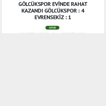
GÖLCÜKSPOR EVİNDE RAHAT
KAZANDI GÖLCÜKSPOR : 4
EVRENSEKİZ : 1
SPOR
24.11.2024 - 14:34, Güncelleme: 24.11.2024 - 16:11
BAL kiginde iddiasını sürdüren ekibimiz
Gölcükspor , ligin son sırasında bulunan
Evrensekizevrenspor'u 4-1 gibi farklı
skorla yendi.Gölcükspor bu galibiyetle
ligde Yeşil YAlova'nın ardından 2.liğe
yükseldi.
ABONE OL