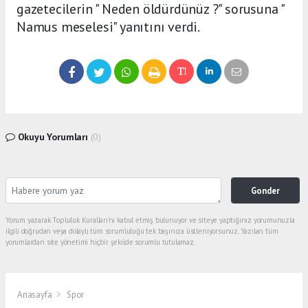
gazetecilerin " Neden öldürdünüz ?" sorusuna "
Namus meselesi" yanıtını verdi.
Okuyu Yorumları
(0)
Gonder
Yorum yazarak Topluluk Kuralları’nı kabul etmiş bulunuyor ve siteye yaptığınız yorumunuzla
ilgili doğrudan veya dolaylı tüm sorumluluğu tek başınıza üstleniyorsunuz. Yazılan tüm
yorumlardan site yönetimi hiçbir şekilde sorumlu tutulamaz.
Anasayfa
Spor