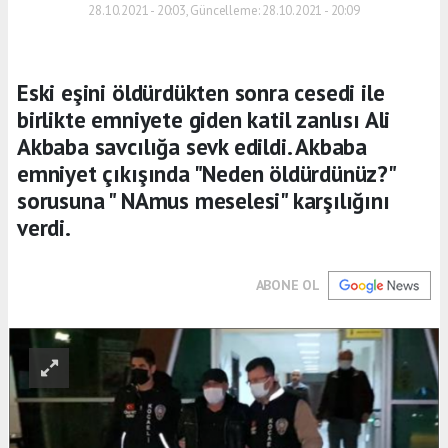
28.10.2021 - 20:03, Güncelleme: 28.10.2021 - 20:09
Eski eşini öldürdükten sonra cesedi ile
birlikte emniyete giden katil zanlısı Ali
Akbaba savcılığa sevk edildi. Akbaba
emniyet çıkışında "Neden öldürdünüz?"
sorusuna " NAmus meselesi" karşılığını
verdi.
ABONE OL