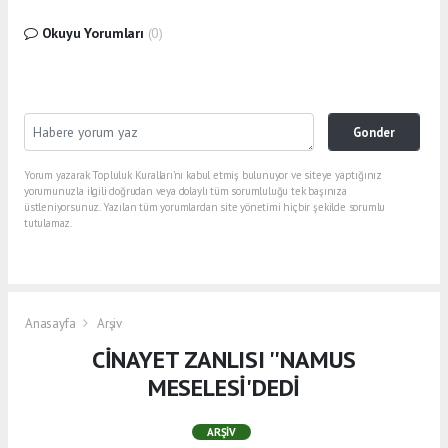
Okuyu Yorumları
(0)
Gonder
Yorum yazarak Topluluk Kuralları’nı kabul etmiş bulunuyor ve siteye yaptığınız
yorumunuzla ilgili doğrudan veya dolaylı tüm sorumluluğu tek başınıza
üstleniyorsunuz. Yazılan tüm yorumlardan site yönetimi hiçbir şekilde sorumlu
tutulamaz.
Anasayfa
Arşiv
CİNAYET ZANLISI ''NAMUS
MESELESİ'DEDİ
ARŞIV