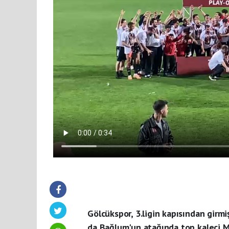
Gölcükspor, 3.ligin kapısından girm
da Bağlum'un atağında top kaleci Mer