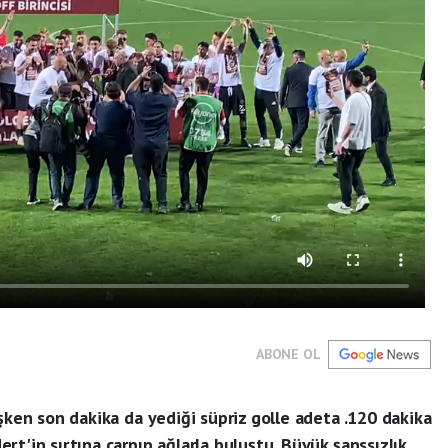
ABONE OL
işken son dakika da yediği süpriz golle adeta .120 dakika
t'in sırtına çarpıp ağlarla buluştu. Büyük şanssızlık