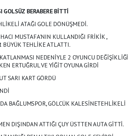
I GOLSÜZ BERABERE BİTTİ
LİKELİ ATAĞI GOLE DÖNÜŞMEDİ.
ACI MUSTAFA'NIN KULLANDIĞI FRİKİK ,
R
BÜYÜK TEHLİKE ATLATTI.
KATLANMASI NEDENİYLE 2 OYUNCU DEĞİŞİKLİĞİ
KEN ERTUĞRUL VE YİĞİT OYUNA GİRDİ
T SARI KART GÖRDÜ
NDİ
DA BAĞLUMSPOR, GÖLCÜK KALESİNETEHLİKELİ
EN DIŞINDAN ATTIĞI ÇUY ÜSTTEN AUTA GİTTİ.