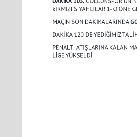
DAKİKA 103.
GÖLCÜKSPOR'UN KA
kIRMIZI SİYAHLILAR 1- O ÖNE G
MAÇIN SON DAKİKALARINDA
G
DAKİKA 120 DE YEDİĞİMİZ TAL
PENALTI ATIŞLARINA KALAN 
LİGE YÜKSELDİ.