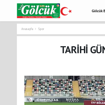
Gölcük B
Gölcük 
Gölcük H
Anasayfa
Spor
TARİHİ GÜ