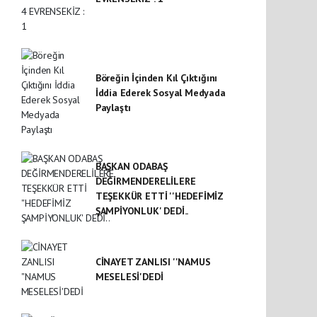
Böreğin İçinden Kıl Çıktığını
İddia Ederek Sosyal Medyada
Paylaştı
BAŞKAN ODABAŞ
DEĞİRMENDERELİLERE
TEŞEKKÜR ETTİ ''HEDEFİMİZ
ŞAMPİYONLUK' DEDİ..
CİNAYET ZANLISI ''NAMUS
MESELESİ'DEDİ