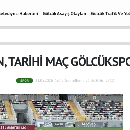
elediyesi Haberleri
Gölcük Asayiş Olayları
Gölcük Trafik Ve Y
Vefatlar
Son Dakika Kocaeli
Gölcükspor Haberleri
Kocaeli Büy
aberleri
N, TARİHİ MAÇ GÖLCÜKSPO
23.05.2026 - 16:42, Güncelleme: 23.05.2026 - 22:12
SPOR