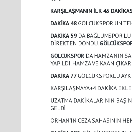
KARŞILAŞMANIN İLK 45 DAKİKAS
DAKİKA 48
GÖLCÜKSPOR'UN TEH
DAKİKA 59
DA BAĞLUMSPOR LU H
DİREKTEN DÖNDÜ.
GÖLCÜKSPO
GÖLCÜKSPOR
DA HAMZA'NIN SA
YAPILDI. HAMZA VE KAAN ÇIKAR
DAKİKA 77
GÖLCÜKSPORLU AYKU
KARŞILAŞMAYA+4 DAKİKA EKLE
UZATMA DAKİKALARININ BAŞIN
GELDİ
ORHAN'IN CEZA SAHASININ HEM