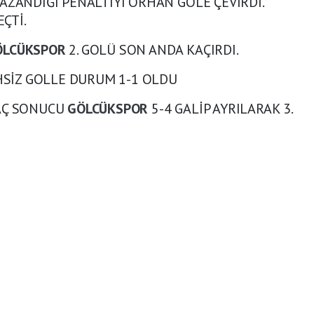
ZANDIĞI PENALTIYI ORHAN GOLE ÇEVİRDİ.
EÇTİ.
ÖLCÜKSPOR
2. GOLÜ SON ANDA KAÇIRDI.
İHSİZ GOLLE DURUM 1-1 OLDU
MAÇ SONUCU
GÖLCÜKSPOR
5-4 GALİP AYRILARAK 3.