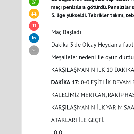
maçı penltılara götürdü. Penaltılar
3. lige yükseldi. Tebrikler takım, teb
Maç Başladı.
Dakika 3 de Olcay Meydan a faul 
Meşalleler nedeni ile oyun durdu
KARŞILAŞMANIN İLK 10 DAKİKAS
DAKİKA 17:
0-0 EŞİTLİK DEVAM 
KALECİMİ
Z MERTCAN, RAKİP HA
KARŞILAŞMANIN İLK YARIM SAAT
ATAKLARI İLE GEÇTİ.
..0-0