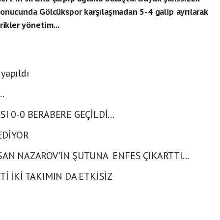
 sonucunda Gölcükspor karşılaşmadan 5-4 galip ayrılarak
rikler yönetim...
yapıldı
..
I 0-0 BERABERE GEÇİLDİ...
EDİYOR
SAN NAZAROV'IN ŞUTUNA ENFES ÇIKARTTI...
İ İKİ TAKIMIN DA ETKİSİZ