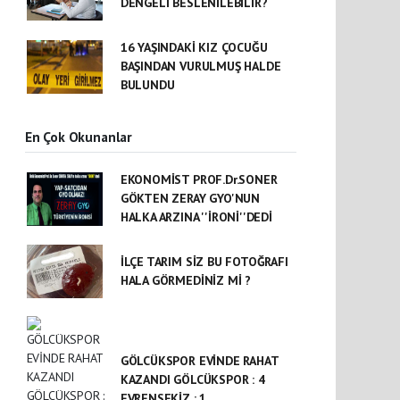
DENGELİ BESLENİLEBİLİR?
16 YAŞINDAKİ KIZ ÇOCUĞU
BAŞINDAN VURULMUŞ HALDE
BULUNDU
En Çok Okunanlar
EKONOMİST PROF.Dr.SONER
GÖKTEN ZERAY GYO'NUN
HALKA ARZINA ''İRONİ''DEDİ
İLÇE TARIM SİZ BU FOTOĞRAFI
HALA GÖRMEDİNİZ Mİ ?
GÖLCÜKSPOR EVİNDE RAHAT
KAZANDI GÖLCÜKSPOR : 4
EVRENSEKİZ : 1