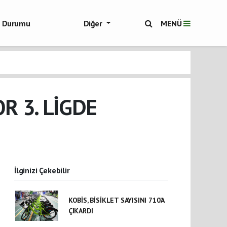
ol Durumu
Diğer
MENÜ
ükşehir Haberleri
R 3. LİGDE
İlginizi Çekebilir
KOBİS, BİSİKLET SAYISINI 710’A
ÇIKARDI