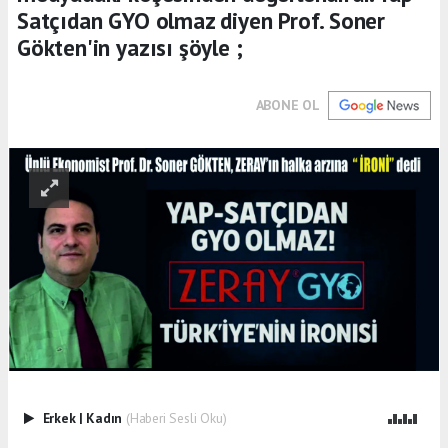
Satçıdan GYO olmaz diyen Prof. Soner
Gökten'in yazısı şöyle ;
ABONE OL
Erkek
|
Kadın
(Haberi Sesli Oku)