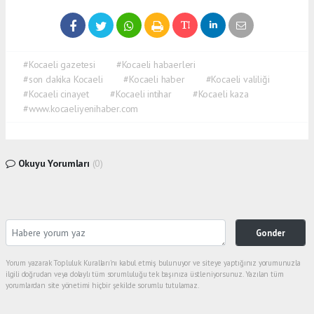
#Kocaeli gazetesi
#Kocaeli habaerleri
#son dakika Kocaeli
#Kocaeli haber
#Kocaeli valiliği
#Kocaeli cinayet
#Kocaeli intihar
#Kocaeli kaza
#www.kocaeliyenihaber.com
Okuyu Yorumları
(0)
Gonder
Yorum yazarak Topluluk Kuralları’nı kabul etmiş bulunuyor ve siteye yaptığınız yorumunuzla
ilgili doğrudan veya dolaylı tüm sorumluluğu tek başınıza üstleniyorsunuz. Yazılan tüm
yorumlardan site yönetimi hiçbir şekilde sorumlu tutulamaz.