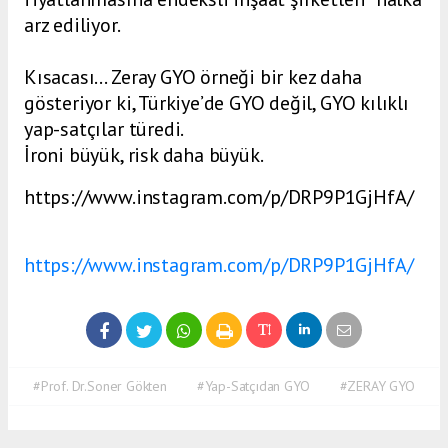
arz ediliyor.
Kısacası… Zeray GYO örneği bir kez daha
gösteriyor ki, Türkiye’de GYO değil, GYO kılıklı
yap-satçılar türedi.
İroni büyük, risk daha büyük.
https://www.instagram.com/p/DRP9P1GjHfA/
https://www.instagram.com/p/DRP9P1GjHfA/
#Prof. Dr.Soner Gökten
#Yap-Satçıdan GYO
#ZERAY GYO