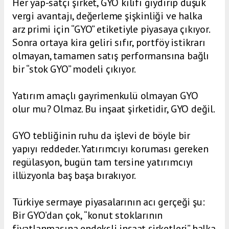
Her yap-satçı şirket, GYO kılıfı giydirip düşük
vergi avantajı, değerleme şişkinliği ve halka
arz primi için “GYO” etiketiyle piyasaya çıkıyor.
Sonra ortaya kira geliri sıfır, portföy istikrarı
olmayan, tamamen satış performansına bağlı
bir “stok GYO” modeli çıkıyor.
Yatırım amaçlı gayrimenkulü olmayan GYO
olur mu? Olmaz. Bu inşaat şirketidir, GYO değil.
GYO tebliğinin ruhu da işlevi de böyle bir
yapıyı reddeder. Yatırımcıyı koruması gereken
regülasyon, bugün tam tersine yatırımcıyı
illüzyonla baş başa bırakıyor.
Türkiye sermaye piyasalarının acı gerçeği şu:
Bir GYO’dan çok, “konut stoklarının
fiyatlanmasına endeksli inşaat şirketleri” halka