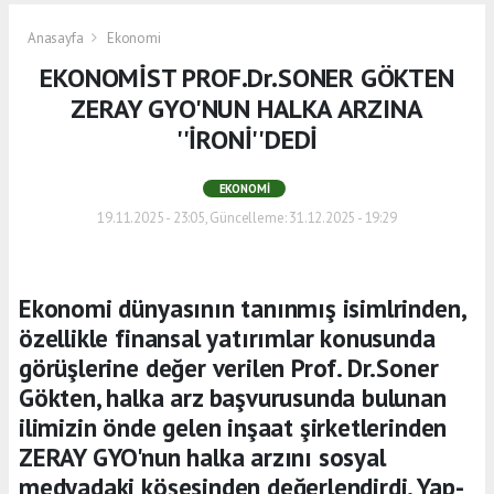
Anasayfa
Ekonomi
EKONOMİST PROF.Dr.SONER GÖKTEN
ZERAY GYO'NUN HALKA ARZINA
''İRONİ''DEDİ
EKONOMI
19.11.2025 - 23:05, Güncelleme: 31.12.2025 - 19:29
Ekonomi dünyasının tanınmış isimlrinden,
özellikle finansal yatırımlar konusunda
görüşlerine değer verilen Prof. Dr.Soner
Gökten, halka arz başvurusunda bulunan
ilimizin önde gelen inşaat şirketlerinden
ZERAY GYO'nun halka arzını sosyal
medyadaki köşesinden değerlendirdi. Yap-