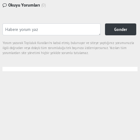
Okuyu Yorumları
(0)
Gonder
Yorum yazarak Topluluk Kuralları’nı kabul etmiş bulunuyor ve siteye yaptığınız yorumunuzla
ilgili doğrudan veya dolaylı tüm sorumluluğu tek başınıza üstleniyorsunuz. Yazılan tüm
yorumlardan site yönetimi hiçbir şekilde sorumlu tutulamaz.
Anasayfa
Gündem
Böreğin İçinden Kıl Çıktığını İddia
Ederek Sosyal Medyada Paylaştı
GÜNDEM
06.08.2026 - 11:55, Güncelleme: 06.08.2026 - 12:39