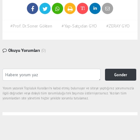
#Prof. Dr.Soner Gökten
#Yap-Satçıdan GYO
#ZERAY GYO
Okuyu Yorumları
(0)
Gonder
Yorum yazarak Topluluk Kuralları’nı kabul etmiş bulunuyor ve siteye yaptığınız yorumunuzla
ilgili doğrudan veya dolaylı tüm sorumluluğu tek başınıza üstleniyorsunuz. Yazılan tüm
yorumlardan site yönetimi hiçbir şekilde sorumlu tutulamaz.
Anasayfa
Gölcük
İLÇE TARIM SİZ BU FOTOĞRAFI HALA