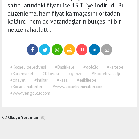
satıcılarındaki fiyatı ise 15 TL’ye indirildi. Bu
düzenleme, hem fiyat karmaşasını ortadan
kaldırdı hem de vatandaşların bütçesini bir
nebze rahatlattı.
#Kocaeli belediyesi
#Başiskele
#gölcük
#kartepe
#Karamürsel
#Dilovası
#gebze
#Kocaeli valiliği
#cinayet
#intihar
#kaza
#eriklitepe
#Kocaeli haberleri
#www.kocaeliyenihaber.com
#www.yenigolcuk.com
Okuyu Yorumları
(0)