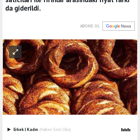
da giderildi.
ABONE OL
Erkek
|
Kadın
(Haberi Sesli Oku)