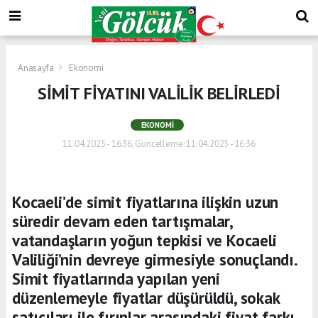
Anasayfa
Ekonomi
SİMİT FİYATINI VALİLİK BELİRLEDİ
EKONOMI
11.04.2025 - 16:36, Güncelleme: 11.04.2025 - 16:36
Kocaeli’de simit fiyatlarına ilişkin uzun
süredir devam eden tartışmalar,
vatandaşların yoğun tepkisi ve Kocaeli
Valiliği’nin devreye girmesiyle sonuçlandı.
Simit fiyatlarında yapılan yeni
düzenlemeyle fiyatlar düşürüldü, sokak
satıcıları ile fırınlar arasındaki fiyat farkı