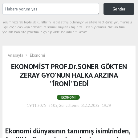
Gonder
Yorum yazarak Topluluk Kuralları’nı kabul etmiş bulunuyor ve siteye yaptığınız yorumunuzla
ilgili doğrudan veya dolaylı tüm sorumluluğu tek başınıza üstleniyorsunuz. Yazılan tüm
yorumlardan site yönetimi hiçbir şekilde sorumlu tutulamaz.
Anasayfa
Ekonomi
EKONOMİST PROF.Dr.SONER GÖKTEN
ZERAY GYO'NUN HALKA ARZINA
''İRONİ''DEDİ
EKONOMI
19.11.2025 - 23:05, Güncelleme: 31.12.2025 - 19:29
Ekonomi dünyasının tanınmış isimlrinden,