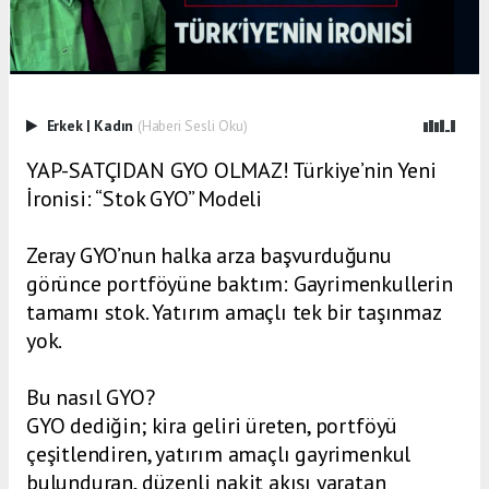
Erkek
|
Kadın
(Haberi Sesli Oku)
YAP-SATÇIDAN GYO OLMAZ! Türkiye’nin Yeni
İronisi: “Stok GYO” Modeli
Zeray GYO’nun halka arza başvurduğunu
görünce portföyüne baktım: Gayrimenkullerin
tamamı stok. Yatırım amaçlı tek bir taşınmaz
yok.
Bu nasıl GYO?
GYO dediğin; kira geliri üreten, portföyü
çeşitlendiren, yatırım amaçlı gayrimenkul
bulunduran, düzenli nakit akışı yaratan