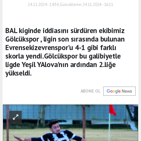
24.11.2024 - 14:34, Güncelleme: 24.11.2024 - 16:11
BAL kiginde iddiasını sürdüren ekibimiz
Gölcükspor , ligin son sırasında bulunan
Evrensekizevrenspor'u 4-1 gibi farklı
skorla yendi.Gölcükspor bu galibiyetle
ligde Yeşil YAlova'nın ardından 2.liğe
yükseldi.
ABONE OL