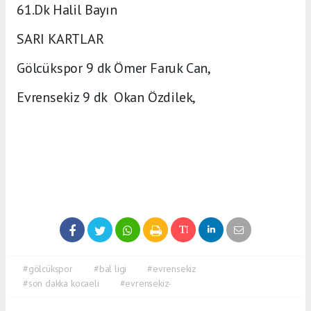
61.Dk Halil Bayın
SARI KARTLAR
Gölcükspor 9 dk Ömer Faruk Can,
Evrensekiz 9 dk Okan Özdilek,
#gölcükspor
#bal ligi
#evrensekiz
#son dakka kocaeli
#evrensekiz-