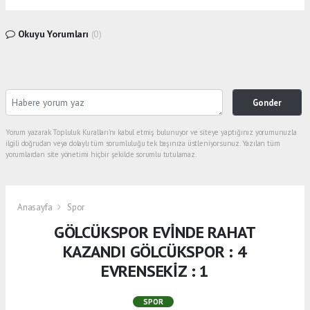
Okuyu Yorumları
(0)
Gonder
Yorum yazarak Topluluk Kuralları’nı kabul etmiş bulunuyor ve siteye yaptığınız yorumunuzla
ilgili doğrudan veya dolaylı tüm sorumluluğu tek başınıza üstleniyorsunuz. Yazılan tüm
yorumlardan site yönetimi hiçbir şekilde sorumlu tutulamaz.
Anasayfa
Spor
GÖLCÜKSPOR EVİNDE RAHAT
KAZANDI GÖLCÜKSPOR : 4
EVRENSEKİZ : 1
SPOR