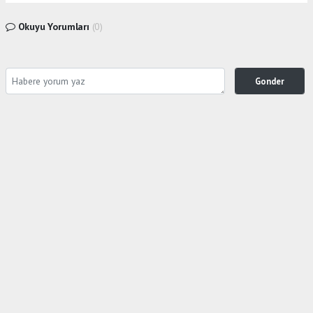
Okuyu Yorumları
(0)
Gonder
Yorum yazarak Topluluk Kuralları’nı kabul etmiş bulunuyor ve siteye yaptığınız yorumunuzla
ilgili doğrudan veya dolaylı tüm sorumluluğu tek başınıza üstleniyorsunuz. Yazılan tüm
yorumlardan site yönetimi hiçbir şekilde sorumlu tutulamaz.
Anasayfa
Gündem
Böreğin İçinden Kıl Çıktığını İddia
Ederek Sosyal Medyada Paylaştı
GÜNDEM
06.08.2026 - 11:55, Güncelleme: 06.08.2026 - 12:39