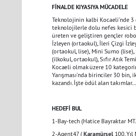
FİNALDE KIYASIYA MÜCADELE
Teknolojinin kalbi Kocaeli’nde 3
teknolojilerle dolu nefes kesici 
üreten ve geliştiren gençler robo
İzleyen (ortaokul), İleri Çizgi İzl
(ortaokul, lise), Mini Sumo (lise)
(ilkokul, ortaokul), Sıfır Atık Tem
Kocaeli olmak üzere 10 kategor
Yarışması’nda birinciler 30 bin, i
kazandı. İşte ödül alan takımlar
HEDEFİ BUL
1-Bay-tech (Hatice Bayraktar MT
2-Agent47 (
Karamürsel
100. Yıl