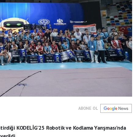
ABONE OL
ştirdiği KODELİG’25 Robotik ve Kodlama Yarışması’nda
verildi