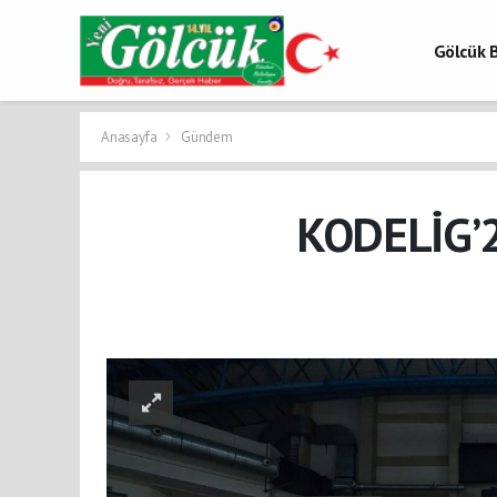
Gölcük B
Gölcük 
Gölcük H
Anasayfa
Gündem
KODELİG’