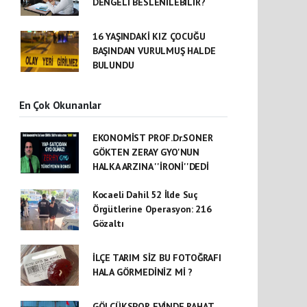
DENGELİ BESLENİLEBİLİR?
16 YAŞINDAKİ KIZ ÇOCUĞU
BAŞINDAN VURULMUŞ HALDE
BULUNDU
En Çok Okunanlar
EKONOMİST PROF.Dr.SONER
GÖKTEN ZERAY GYO'NUN
HALKA ARZINA ''İRONİ''DEDİ
Kocaeli Dahil 52 İlde Suç
Örgütlerine Operasyon: 216
Gözaltı
İLÇE TARIM SİZ BU FOTOĞRAFI
HALA GÖRMEDİNİZ Mİ ?
GÖLCÜKSPOR EVİNDE RAHAT