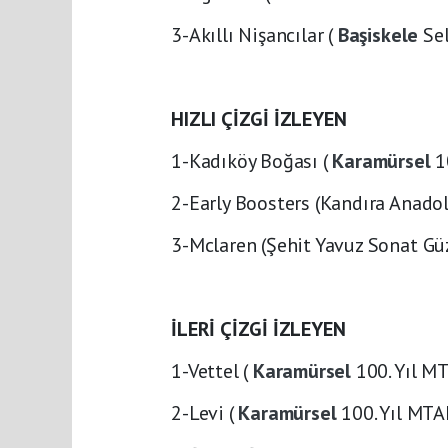
3-Akıllı Nişancılar (
Başiskele
Se
HIZLI ÇİZGİ İZLEYEN
1-Kadıköy Boğası (
Karamürsel
1
2-Early Boosters (Kandıra Anado
3-Mclaren (Şehit Yavuz Sonat G
İLERİ ÇİZGİ İZLEYEN
1-Vettel (
Karamürsel
100. Yıl M
2-Levi (
Karamürsel
100. Yıl MTA