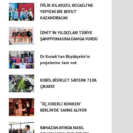
İYİLİK KILAVUZU, KOCAELİ’NE
YEPYENİ BİR BOYUT
KAZANDIRACAK
İZMİT'İN YILDIZLARI TÜRİYE
ŞAMPİYONASINA DAMGA VURDU
Dr. Kunak’tan Büyükşehir’in
projelerine tam not
KOBİS, BİSİKLET SAYISINI 710’A
ÇIKARDI
“ÜÇ JOKERLİ KONKEN”
BERLİN’DE SAHNE ALIYOR
RAMAZAN AYINDA NASIL