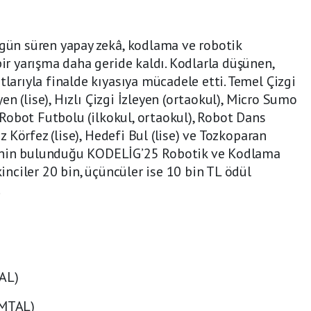
 gün süren yapay zekâ, kodlama ve robotik
bir yarışma daha geride kaldı. Kodlarla düşünen,
tlarıyla finalde kıyasıya mücadele etti. Temel Çizgi
eyen (lise), Hızlı Çizgi İzleyen (ortaokul), Micro Sumo
, Robot Futbolu (ilkokul, ortaokul), Robot Dans
iz Körfez (lise), Hedefi Bul (lise) ve Tozkoparan
inin bulunduğu KODELİG’25 Robotik ve Kodlama
kinciler 20 bin, üçüncüler ise 10 bin TL ödül
…
AL)
 MTAL)