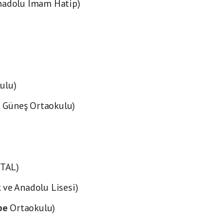
Anadolu İmam Hatip)
ulu)
it Güneş Ortaokulu)
MTAL)
 ve Anadolu Lisesi)
pe
Ortaokulu)