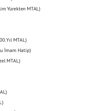
lim Yürekten MTAL)
00. Yıl MTAL)
lu İmam Hatip)
üzel MTAL)
TAL)
L)