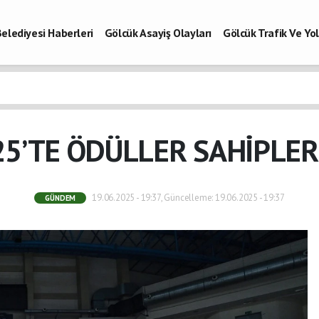
elediyesi Haberleri
Gölcük Asayiş Olayları
Gölcük Trafik Ve Y
Vefatlar
Son Dakika Kocaeli
Gölcükspor Haberleri
Kocaeli Büy
aberleri
25’TE ÖDÜLLER SAHİPLER
19.06.2025 - 19:37, Güncelleme: 19.06.2025 - 19:37
GÜNDEM