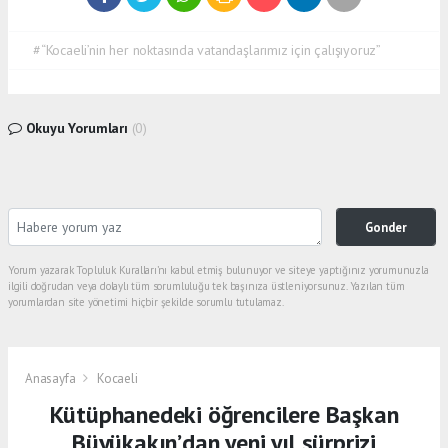
#“Kocaeli’nin her noktasında vatandaşlarımız için çalışıyoruz”
Okuyu Yorumları
(0)
Gonder
Yorum yazarak Topluluk Kuralları’nı kabul etmiş bulunuyor ve siteye yaptığınız yorumunuzla
ilgili doğrudan veya dolaylı tüm sorumluluğu tek başınıza üstleniyorsunuz. Yazılan tüm
yorumlardan site yönetimi hiçbir şekilde sorumlu tutulamaz.
Anasayfa
Kocaeli
Kütüphanedeki öğrencilere Başkan
Büyükakın’dan yeni yıl sürprizi