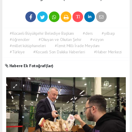
#Kocaeli Büyükşehir Belediye Başkanı
#ders
#yılbaşı
#öğrenciler
#Okuyan ve Okutan Şehir
#vizyon
#millet kütüphaneleri
#İzmit Milli İrade Meydanı
#Türkiye
#Kocaeli Son Dakika Haberleri
#Haber Merkezi
Habere Ek Fotoğraf(lar)