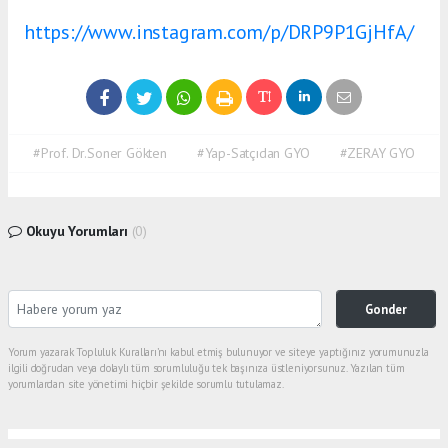
https://www.instagram.com/p/DRP9P1GjHfA/
#Prof. Dr.Soner Gökten
#Yap-Satçıdan GYO
#ZERAY GYO
Okuyu Yorumları
(0)
Gonder
Yorum yazarak Topluluk Kuralları’nı kabul etmiş bulunuyor ve siteye yaptığınız yorumunuzla
ilgili doğrudan veya dolaylı tüm sorumluluğu tek başınıza üstleniyorsunuz. Yazılan tüm
yorumlardan site yönetimi hiçbir şekilde sorumlu tutulamaz.