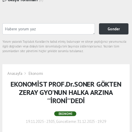
Gonder
Yorum yazarak Topluluk Kuralları’nı kabul etmiş bulunuyor ve siteye yaptığınız yorumunuzla
ilgili doğrudan veya dolaylı tüm sorumluluğu tek başınıza üstleniyorsunuz. Yazılan tüm
yorumlardan site yönetimi hiçbir şekilde sorumlu tutulamaz.
Anasayfa
Ekonomi
EKONOMİST PROF.Dr.SONER GÖKTEN
ZERAY GYO'NUN HALKA ARZINA
''İRONİ''DEDİ
EKONOMI
19.11.2025 - 23:05, Güncelleme: 31.12.2025 - 19:29