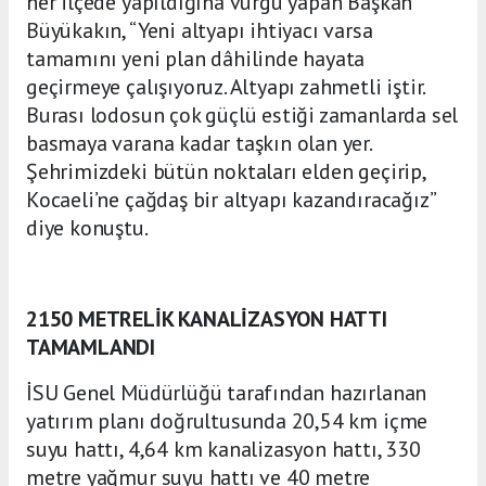
her ilçede yapıldığına vurgu yapan Başkan
Büyükakın, “Yeni altyapı ihtiyacı varsa
tamamını yeni plan dâhilinde hayata
geçirmeye çalışıyoruz. Altyapı zahmetli iştir.
Burası lodosun çok güçlü estiği zamanlarda sel
basmaya varana kadar taşkın olan yer.
Şehrimizdeki bütün noktaları elden geçirip,
Kocaeli’ne çağdaş bir altyapı kazandıracağız”
diye konuştu.
2150 METRELİK KANALİZASYON HATTI
TAMAMLANDI
İSU Genel Müdürlüğü tarafından hazırlanan
yatırım planı doğrultusunda 20,54 km içme
suyu hattı, 4,64 km kanalizasyon hattı, 330
metre yağmur suyu hattı ve 40 metre