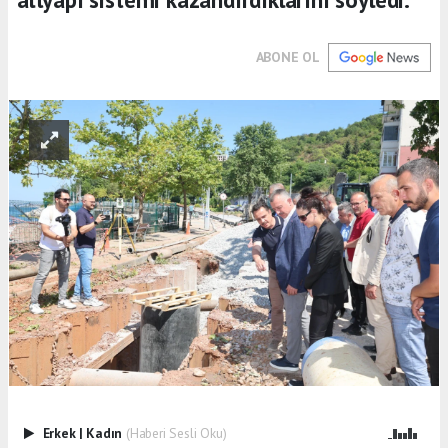
ABONE OL
Erkek
|
Kadın
(Haberi Sesli Oku)