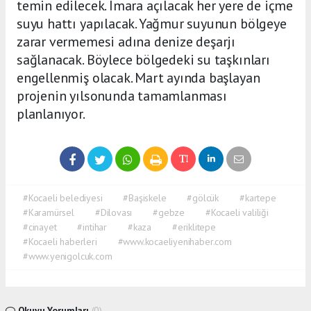
temin edilecek. İmara açılacak her yere de içme
suyu hattı yapılacak. Yağmur suyunun bölgeye
zarar vermemesi adına denize deşarjı
sağlanacak. Böylece bölgedeki su taşkınları
engellenmiş olacak. Mart ayında başlayan
projenin yılsonunda tamamlanması
planlanıyor.
#Kocaeli belediyesi
#Başiskele
#gölcük
#kartepe
#Karamürsel
#Dilovası
#gebze
#Kocaeli valiliği
#cinayet
#intihar
#kaza
#eriklitepe
#Kocaeli haberleri
#www.kocaeliyenihaber.com
#www.yenigolcuk.com
Okuyu Yorumları
(0)