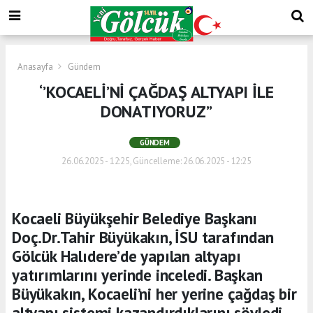
Anasayfa
Gündem
‘’KOCAELİ’Nİ ÇAĞDAŞ ALTYAPI İLE
DONATIYORUZ’’
GÜNDEM
26.06.2025 - 12:25, Güncelleme: 26.06.2025 - 12:25
Kocaeli Büyükşehir Belediye Başkanı
Doç.Dr.Tahir Büyükakın, İSU tarafından
Gölcük Halıdere’de yapılan altyapı
yatırımlarını yerinde inceledi. Başkan
Büyükakın, Kocaeli’ni her yerine çağdaş bir
altyapı sistemi kazandırdıklarını söyledi.