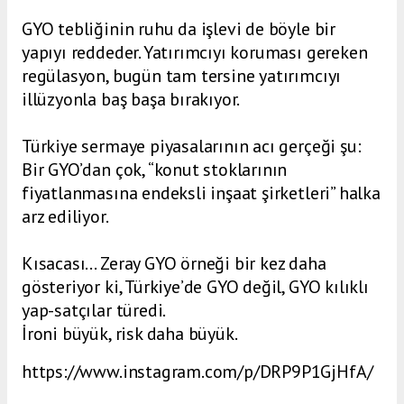
GYO tebliğinin ruhu da işlevi de böyle bir
yapıyı reddeder. Yatırımcıyı koruması gereken
regülasyon, bugün tam tersine yatırımcıyı
illüzyonla baş başa bırakıyor.
Türkiye sermaye piyasalarının acı gerçeği şu:
Bir GYO’dan çok, “konut stoklarının
fiyatlanmasına endeksli inşaat şirketleri” halka
arz ediliyor.
Kısacası… Zeray GYO örneği bir kez daha
gösteriyor ki, Türkiye’de GYO değil, GYO kılıklı
yap-satçılar türedi.
İroni büyük, risk daha büyük.
https://www.instagram.com/p/DRP9P1GjHfA/