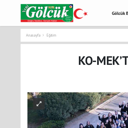
Gölcük B
Gölcük 
Gölcük H
Anasayfa
Eğitim
KO-MEK’T