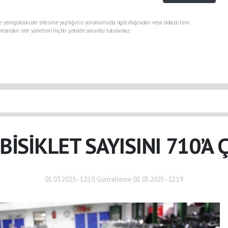
e yenigolcuk.com sitesine yaptığınız yorumunuzla ilgili doğrudan veya dolaylı tüm
mlardan site yönetimi hiçbir şekilde sorumlu tutulamaz.
 BİSİKLET SAYISINI 710’A 
01.03.2025 - 12:19, Güncelleme: 01.03.2025 - 12:19