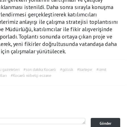
ıklanması istenildi. Daha sonra sırayla konuşma
lendirmesi gerçekleştirerek katılımcıları
rlerimiz anlayışı ile çalışma stratejisi toplantısını
 Müdürlüğü, katılımcılar ile fikir alışverişinde
aporladı. Toplantı sonunda ortaya çıkan proje ve
lerek, yeni fikirler doğrultusunda vatandaşa daha
 için çalışmalar yürütülecek.
i gazeteleri
#son dakika Kocaeli
#gölcük
#kartepe
#izmit
tları
#Kocaeli nöbetçi eczane
Gönder