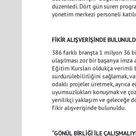
düzenledi. Dört gün süren progr
yönetim merkezi personeli katıl
FİKİR ALIŞVERİŞİNDE BULUNUL
386 farklı branşta 1 milyon 36 b
ulaşılması zor bir başarıya imza
Eğitim Kursları oldukça verimli b
sürdürülebilirliğini sağlamak, v
odaklı projeler üretmek, ayrıca 
uyumsuzlukları konuşmak ve çö
yenilikçi yaklaşım ve geleceğe d
fikir alışverişinde bulunuldu.
“GÖNÜL BİRLİĞİ İLE ÇALIŞMALIY