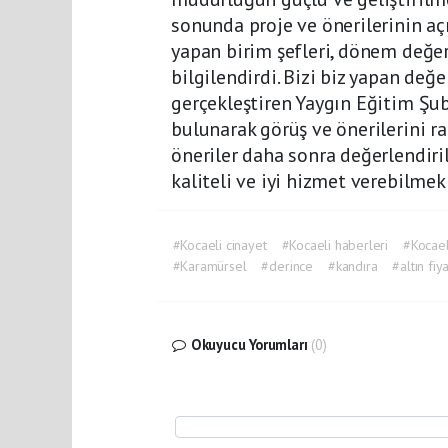
sonunda proje ve önerilerinin aç
yapan birim şefleri, dönem değer
bilgilendirdi. Bizi biz yapan değe
gerçekleştiren Yaygın Eğitim Şube
bulunarak görüş ve önerilerini r
öneriler daha sonra değerlendiri
kaliteli ve iyi hizmet verebilmek
#Kocaeli cinayet
#Kocaeli haberleri
#Kocael
#Karamürsel
#derince
#kandıra
#altın fiya
Okuyucu Yorumları
(0)