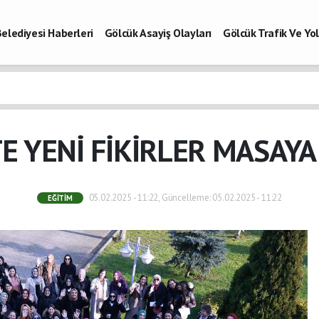
elediyesi Haberleri
Gölcük Asayiş Olayları
Gölcük Trafik Ve Y
Vefatlar
Son Dakika Kocaeli
Gölcükspor Haberleri
Kocaeli Büy
aberleri
E YENİ FİKİRLER MASAYA 
05.02.2025 - 11:22, Güncelleme: 05.02.2025 - 11:22
EĞITIM