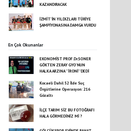
KAZANDIRACAK
İZMİT'İN YILDIZLARI TÜRİYE
ŞAMPİYONASINA DAMGA VURDU
En Çok Okunanlar
EKONOMİST PROF.Dr.SONER
GÖKTEN ZERAY GYO'NUN
HALKA ARZINA ''İRONİ''DEDİ
Kocaeli Dahil 52 İlde Suç
Örgütlerine Operasyon: 216
Gözaltı
İLÇE TARIM SİZ BU FOTOĞRAFI
HALA GÖRMEDİNİZ Mİ ?
GÖLCÜKSPOR EVİNDE RAHAT