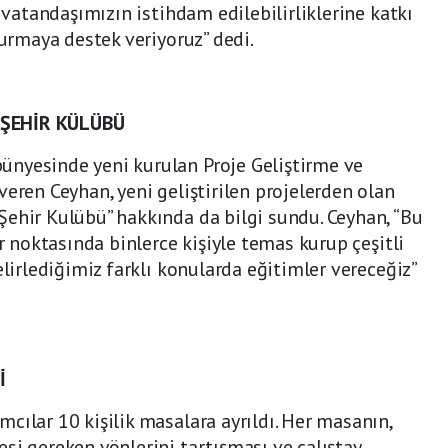
e vatandaşımızın istihdam edilebilirliklerine katkı
turmaya destek veriyoruz” dedi.
 ŞEHİR KÜLÜBÜ
nyesinde yeni kurulan Proje Geliştirme ve
veren Ceyhan, yeni geliştirilen projelerden olan
ehir Kulübü” hakkında da bilgi sundu. Ceyhan, “Bu
er noktasında binlerce kişiyle temas kurup çeşitli
elirlediğimiz farklı konularda eğitimler vereceğiz”
İ
cılar 10 kişilik masalara ayrıldı. Her masanın,
si gereken yönlerini tartışması ve çalıştay