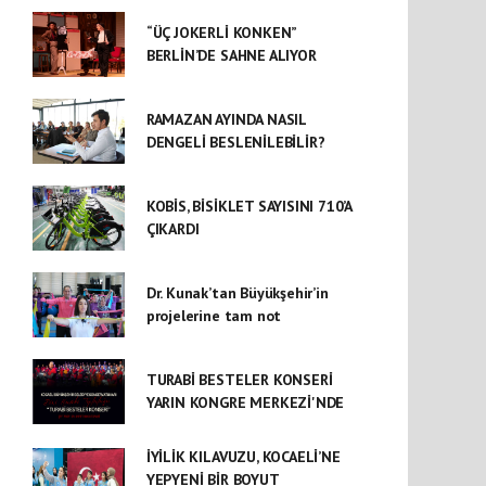
“ÜÇ JOKERLİ KONKEN”
BERLİN’DE SAHNE ALIYOR
RAMAZAN AYINDA NASIL
DENGELİ BESLENİLEBİLİR?
KOBİS, BİSİKLET SAYISINI 710’A
ÇIKARDI
Dr. Kunak’tan Büyükşehir’in
projelerine tam not
TURABİ BESTELER KONSERİ
YARIN KONGRE MERKEZİ'NDE
İYİLİK KILAVUZU, KOCAELİ’NE
YEPYENİ BİR BOYUT