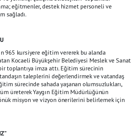
ama; eğitmenler, destek hizmet personeli ve
ım sağladı.
DU
in 965 kursiyere eğitim vererek bu alanda
 atan Kocaeli Büyükşehir Belediyesi Meslek ve Sanat
ir toplantıya imza attı. Eğitim sürecinin
atandaşın taleplerini değerlendirmek ve vatandaş
eğitim sürecinde sahada yaşanan olumsuzlukları,
züm üreterek Yaygın Eğitim Müdürlüğünün
önük misyon ve vizyon önerilerini belirlemek için
IZ”