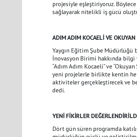
projesiyle eşleştiriyoruz. Böylec
sağlayarak nitelikli iş gücü oluş
ADIM ADIM KOCAELİ VE OKUYAN
Yaygın Eğitim Şube Müdürlüğü bü
İnovasyon Birimi hakkında bilgi 
“Adım Adım Kocaeli” ve “Okuyan Ş
yeni projelerle birlikte kentin h
aktiviteler gerçekleştirecek ve b
dedi.
YENİ FİKİRLER DEĞERLENDİRİLD
Dört gün süren programda katılım
müdürlüğün güçlü ve geliştirilme