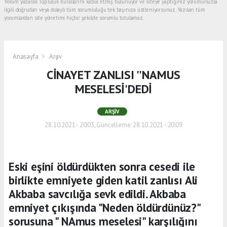
Yorum yazarak Topluluk Kuralları’nı kabul etmiş bulunuyor ve siteye yaptığınız yorumunuzla
ilgili doğrudan veya dolaylı tüm sorumluluğu tek başınıza üstleniyorsunuz. Yazılan tüm
yorumlardan site yönetimi hiçbir şekilde sorumlu tutulamaz.
Anasayfa
Arşiv
CİNAYET ZANLISI ''NAMUS
MESELESİ'DEDİ
ARŞIV
28.10.2021 - 20:03, Güncelleme: 28.10.2021 - 20:09
Eski eşini öldürdükten sonra cesedi ile
birlikte emniyete giden katil zanlısı Ali
Akbaba savcılığa sevk edildi. Akbaba
emniyet çıkışında "Neden öldürdünüz?"
sorusuna " NAmus meselesi" karşılığını