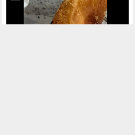
Okuyu Yorumları
(0)
Gonder
Yorum yazarak Topluluk Kuralları’nı kabul etmiş bulunuyor ve siteye yaptığınız
yorumunuzla ilgili doğrudan veya dolaylı tüm sorumluluğu tek başınıza