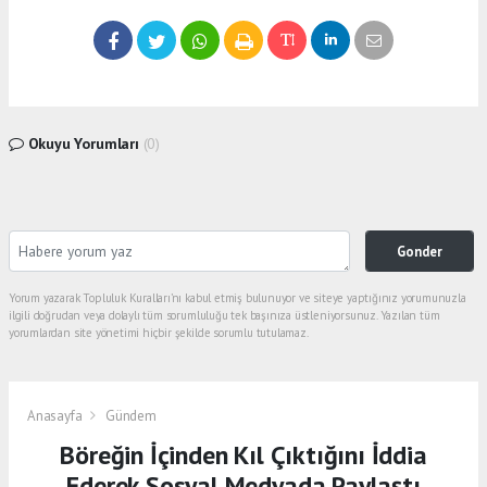
Okuyu Yorumları
(0)
Gonder
Yorum yazarak Topluluk Kuralları’nı kabul etmiş bulunuyor ve siteye yaptığınız yorumunuzla
ilgili doğrudan veya dolaylı tüm sorumluluğu tek başınıza üstleniyorsunuz. Yazılan tüm
yorumlardan site yönetimi hiçbir şekilde sorumlu tutulamaz.
Anasayfa
Gündem
Böreğin İçinden Kıl Çıktığını İddia
Ederek Sosyal Medyada Paylaştı