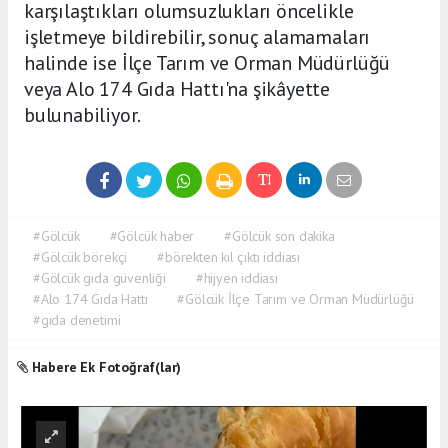
karşılaştıkları olumsuzlukları öncelikle
işletmeye bildirebilir, sonuç alamamaları
halinde ise İlçe Tarım ve Orman Müdürlüğü
veya Alo 174 Gıda Hattı'na şikâyette
bulunabiliyor.
#Gölcük
#Gölcük haber
#Gölcük son dakika
#Gölcük börekçi
#börekten kıl çıktı iddiası
#Gölcük gıda güvenliği
#hijyen iddiası
#Alo 174 Gıda Hattı
#Gölcük İlçe Tarım ve Orman Müdürlüğü
#gıda denetimi
Habere Ek Fotoğraf(lar)