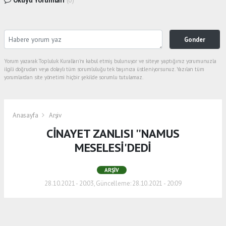
Gonder
Yorum yazarak Topluluk Kuralları’nı kabul etmiş bulunuyor ve siteye yaptığınız yorumunuzla
ilgili doğrudan veya dolaylı tüm sorumluluğu tek başınıza üstleniyorsunuz. Yazılan tüm
yorumlardan site yönetimi hiçbir şekilde sorumlu tutulamaz.
Anasayfa
Arşiv
CİNAYET ZANLISI ''NAMUS
MESELESİ'DEDİ
ARŞIV
28.10.2021 - 20:03, Güncelleme: 28.10.2021 - 20:09
Eski eşini öldürdükten sonra cesedi ile