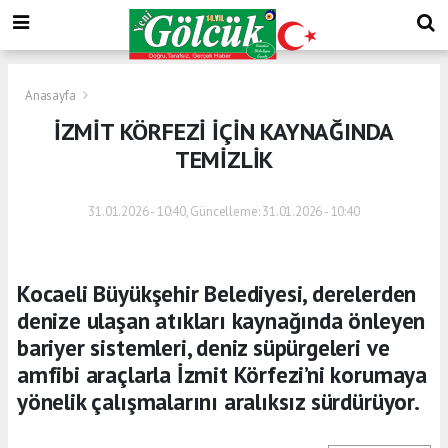
Anasayfa
İZMİT KÖRFEZİ İÇİN KAYNAĞINDA
TEMİZLİK
31.01.2026 - 10:40, Güncelleme: 31.01.2026 - 10:40
Kocaeli Büyükşehir Belediyesi, derelerden
denize ulaşan atıkları kaynağında önleyen
bariyer sistemleri, deniz süpürgeleri ve
amfibi araçlarla İzmit Körfezi’ni korumaya
yönelik çalışmalarını aralıksız sürdürüyor.