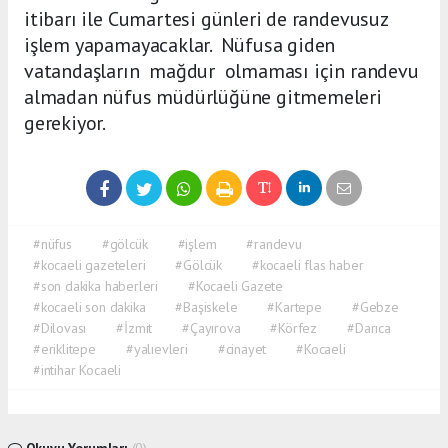
itibarı ile Cumartesi günleri de randevusuz
işlem yapamayacaklar. Nüfusa giden
vatandaşların mağdur olmaması için randevu
almadan nüfus müdürlüğüne gitmemeleri
gerekiyor.
#nüfus
#gölcük
#işlem
#randevu
#kocaeli gazeteleri
#Gölcük
#kocaeli flas haber
#son dakika haberleri
#Kocaeli Gazete
#kocaeli son dakika
#Başiskele
#Kartepe
#Gebze
#Dilovası
#İzmit
#Çayırova
#Körfez
#Darıca
#eriklitepe
#yalıevleri
#cinayet
#Kocaeli
#intihar Kocaeli
Okuyu Yorumları
(0)