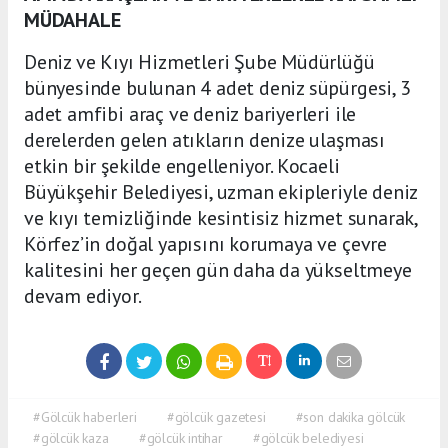
MÜDAHALE
Deniz ve Kıyı Hizmetleri Şube Müdürlüğü
bünyesinde bulunan 4 adet deniz süpürgesi, 3
adet amfibi araç ve deniz bariyerleri ile
derelerden gelen atıkların denize ulaşması
etkin bir şekilde engelleniyor. Kocaeli
Büyükşehir Belediyesi, uzman ekipleriyle deniz
ve kıyı temizliğinde kesintisiz hizmet sunarak,
Körfez’in doğal yapısını korumaya ve çevre
kalitesini her geçen gün daha da yükseltmeye
devam ediyor.
#Gölcük haberleri
#gölcük gazetesi
#son dakika gölcük
#gölcük kaza
#gölcük intihar
#gölcük belediyesi