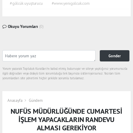
#gölcük uyuşturucu
#www.yenigolcuk.com
Okuyu Yorumları
(0)
Gonder
Yorum yazarak Topluluk Kuralları’nı kabul etmiş bulunuyor ve siteye yaptığınız yorumunuzla
ilgili doğrudan veya dolaylı tüm sorumluluğu tek başınıza üstleniyorsunuz. Yazılan tüm
yorumlardan site yönetimi hiçbir şekilde sorumlu tutulamaz.
Anasayfa
Gündem
NUFÜS MÜDÜRLÜĞÜNDE CUMARTESİ
İŞLEM YAPACAKLARIN RANDEVU
ALMASI GEREKİYOR