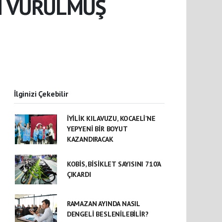
AN VURULMUŞ
İlginizi Çekebilir
İYİLİK KILAVUZU, KOCAELİ’NE
YEPYENİ BİR BOYUT
KAZANDIRACAK
KOBİS, BİSİKLET SAYISINI 710’A
ÇIKARDI
RAMAZAN AYINDA NASIL
DENGELİ BESLENİLEBİLİR?