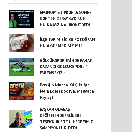
EKONOMİST PROF.Dr.SONER
GÖKTEN ZERAY GYO'NUN
HALKA ARZINA ''İRONİ''DEDİ
İLÇE TARIM SİZ BU FOTOĞRAFI
HALA GÖRMEDİNİZ Mİ ?
GÖLCÜKSPOR EVİNDE RAHAT
KAZANDI GÖLCÜKSPOR : 4
EVRENSEKİZ : 1
Böreğin İçinden Kıl Çıktığını
İddia Ederek Sosyal Medyada
Paylaştı
BAŞKAN ODABAŞ
DEĞİRMENDERELİLERE
TEŞEKKÜR ETTİ ''HEDEFİMİZ
ŞAMPİYONLUK' DEDİ..