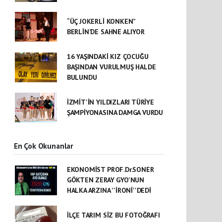
“ÜÇ JOKERLİ KONKEN”
BERLİN’DE SAHNE ALIYOR
16 YAŞINDAKİ KIZ ÇOCUĞU
BAŞINDAN VURULMUŞ HALDE
BULUNDU
İZMİT'İN YILDIZLARI TÜRİYE
ŞAMPİYONASINA DAMGA VURDU
En Çok Okunanlar
EKONOMİST PROF.Dr.SONER
GÖKTEN ZERAY GYO'NUN
HALKA ARZINA ''İRONİ''DEDİ
İLÇE TARIM SİZ BU FOTOĞRAFI