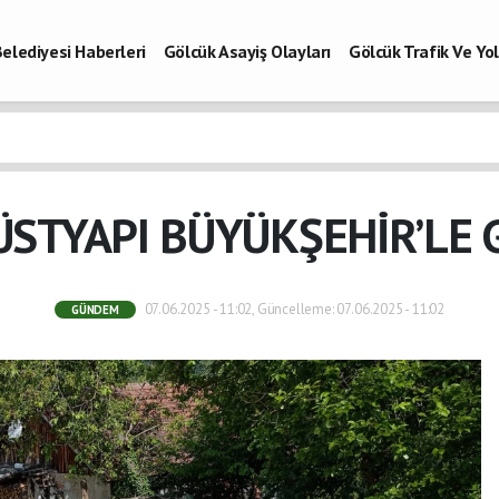
elediyesi Haberleri
Gölcük Asayiş Olayları
Gölcük Trafik Ve Y
Vefatlar
Son Dakika Kocaeli
Gölcükspor Haberleri
Kocaeli Büy
aberleri
ÜSTYAPI BÜYÜKŞEHİR’LE
07.06.2025 - 11:02, Güncelleme: 07.06.2025 - 11:02
GÜNDEM