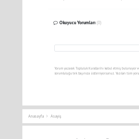
Okuyucu Yorumları
(0)
Yorum yazarak Topluluk Kuralları’nı kabul etmiş bulunuyor v
sorumluluğu tek başınıza üstleniyorsunuz. Yazılan tüm yoru
Anasayfa
Asayiş