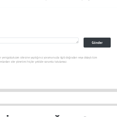
Gönder
e yenigolcuk.com sitesine yaptığınız yorumunuzla ilgili doğrudan veya dolaylı tüm
mlardan site yönetimi hiçbir şekilde sorumlu tutulamaz.