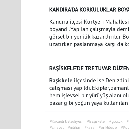
KANDIRA’DA KORKULUKLAR BOY
Kandıra ilçesi Kurtyeri Mahalles
boyandı. Yapılan çalışmayla dem
görsel bir yenilik kazandırıldı
uzatırken paslanmaya karşı da k
BAŞİSKELE’DE TRETUVAR DÜZE
Başiskele
ilçesinde ise Denizdib
çalışması yapıldı. Ekipler, zaman
hem işlevsel bir yürüyüş alanı ol
pazar gibi yoğun yaya kullanılan
#Kocaeli belediyesi
#Başiskele
#gölcük
#
#cinayet
#intihar
#kaza
#eriklitepe
#Koc