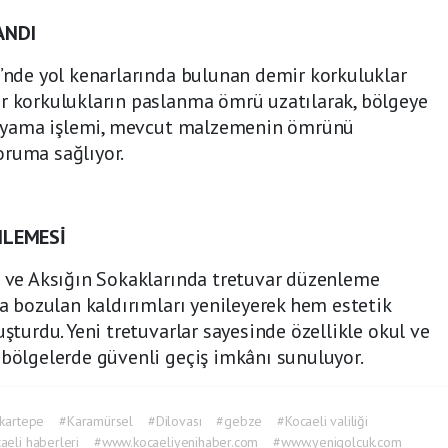
ANDI
i’nde yol kenarlarında bulunan demir korkuluklar
ir korkulukların paslanma ömrü uzatılarak, bölgeye
. Boyama işlemi, mevcut malzemenin ömrünü
oruma sağlıyor.
NLEMESİ
i ve Aksığın Sokaklarında tretuvar düzenleme
la bozulan kaldırımları yenileyerek hem estetik
uşturdu. Yeni tretuvarlar sayesinde özellikle okul ve
 bölgelerde güvenli geçiş imkânı sunuluyor.
kartepe
#Karamürsel
#Dilovası
#gebze
#Kocaeli valiliği
aeli haberleri
#www.kocaeliyenihaber.com
#www.yenigolcuk.com