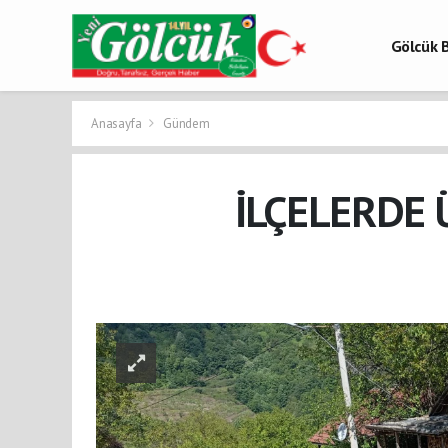
Gölcük B
Gölcük 
Gölcük H
Anasayfa
Gündem
İLÇELERDE 