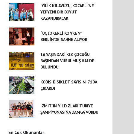
İYİLİK KILAVUZU, KOCAELİ’NE
YEPYENİ BİR BOYUT
KAZANDIRACAK
“ÜÇ JOKERLİ KONKEN”
BERLİN’DE SAHNE ALIYOR
16 YAŞINDAKİ KIZ ÇOCUĞU
BAŞINDAN VURULMUŞ HALDE
BULUNDU
KOBİS, BİSİKLET SAYISINI 710’A
ÇIKARDI
İZMİT'İN YILDIZLARI TÜRİYE
ŞAMPİYONASINA DAMGA VURDU
En Çok Okunanlar