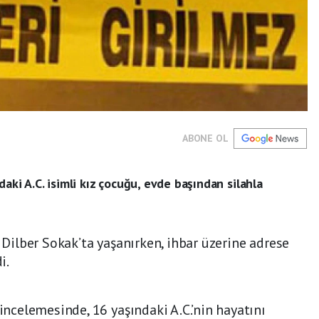
ABONE OL
aki A.C. isimli kız çocuğu, evde başından silahla
, Dilber Sokak’ta yaşanırken, ihbar üzerine adrese
i.
 incelemesinde, 16 yaşındaki A.C.’nin hayatını