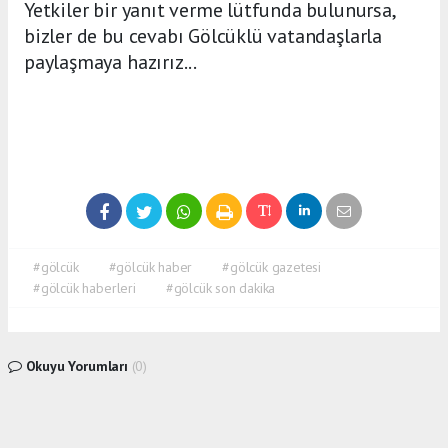
Yetkiler bir yanıt verme lütfunda bulunursa,
bizler de bu cevabı Gölcüklü vatandaşlarla
paylaşmaya hazırız...
#gölcük
#gölcük haber
#gölcük gazetesi
#gölcük haberleri
#gölcük son dakika
Okuyu Yorumları
(0)
Gonder