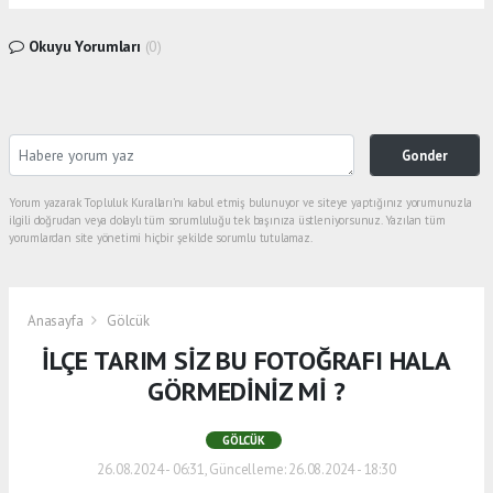
Okuyu Yorumları
(0)
Gonder
Yorum yazarak Topluluk Kuralları’nı kabul etmiş bulunuyor ve siteye yaptığınız yorumunuzla
ilgili doğrudan veya dolaylı tüm sorumluluğu tek başınıza üstleniyorsunuz. Yazılan tüm
yorumlardan site yönetimi hiçbir şekilde sorumlu tutulamaz.
Anasayfa
Gölcük
İLÇE TARIM SİZ BU FOTOĞRAFI HALA
GÖRMEDİNİZ Mİ ?
GÖLCÜK
26.08.2024 - 06:31, Güncelleme: 26.08.2024 - 18:30