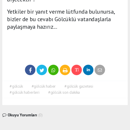
Yetkiler bir yanıt verme lütfunda bulunursa,
bizler de bu cevabı Gölcüklü vatandaşlarla
paylaşmaya hazırız...
#gölcük
#gölcük haber
#gölcük gazetesi
#gölcük haberleri
#gölcük son dakika
Okuyu Yorumları
(0)