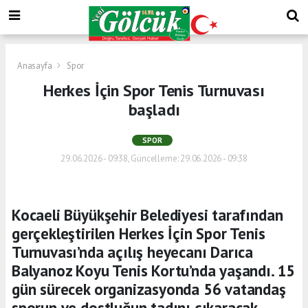
Anasayfa
Spor
Herkes İçin Spor Tenis Turnuvası
başladı
SPOR
29.06.2026 - 09:38, Güncelleme: 29.06.2026 - 09:38
Kocaeli Büyükşehir Belediyesi tarafından
gerçekleştirilen Herkes İçin Spor Tenis
Turnuvası’nda açılış heyecanı Darıca
Balyanoz Koyu Tenis Kortu’nda yaşandı. 15
gün sürecek organizasyonda 56 vatandaş
sporun ve dostluğun tadını çıkaracak.