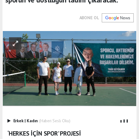
ABONE OL
Erkek
|
Kadın
(Haberi Sesli Oku)
‘HERKES İÇİN SPOR’ PROJESİ