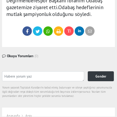
Değirmenderespor Başkanı İbrahim Odabaş
gazetemize ziyaret etti.Odabaş hedeflerinin
mutlak şampiyonluk olduğunu söyledi.
Okuyu Yorumları
(0)
Gonder
Yorum yazarak Topluluk Kuralları’nı kabul etmiş bulunuyor ve siteye yaptığınız yorumunuzla
ilgili doğrudan veya dolaylı tüm sorumluluğu tek başınıza üstleniyorsunuz. Yazılan tüm
yorumlardan site yönetimi hiçbir şekilde sorumlu tutulamaz.
Anasayfa
Arşiv