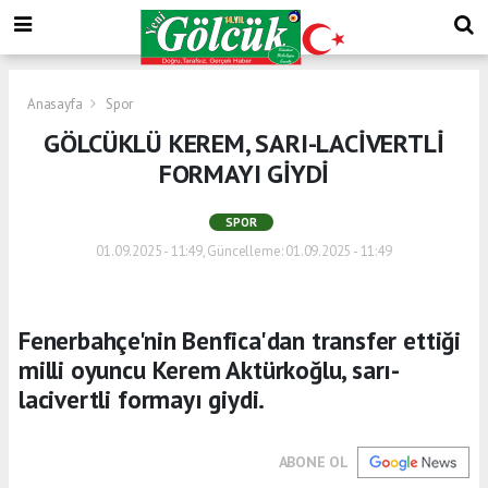
Anasayfa
Spor
GÖLCÜKLÜ KEREM, SARI-LACİVERTLİ
FORMAYI GİYDİ
SPOR
01.09.2025 - 11:49, Güncelleme: 01.09.2025 - 11:49
Fenerbahçe'nin Benfica'dan transfer ettiği
milli oyuncu Kerem Aktürkoğlu, sarı-
lacivertli formayı giydi.
ABONE OL