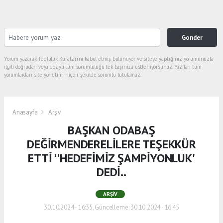
Gonder
Yorum yazarak Topluluk Kuralları’nı kabul etmiş bulunuyor ve siteye yaptığınız yorumunuzla
ilgili doğrudan veya dolaylı tüm sorumluluğu tek başınıza üstleniyorsunuz. Yazılan tüm
yorumlardan site yönetimi hiçbir şekilde sorumlu tutulamaz.
Anasayfa
Arşiv
BAŞKAN ODABAŞ
DEĞİRMENDERELİLERE TEŞEKKÜR
ETTİ ''HEDEFİMİZ ŞAMPİYONLUK'
DEDİ..
ARŞIV
30.10.2024 - 16:35, Güncelleme: 30.10.2024 - 16:45