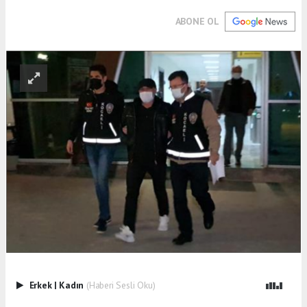
ABONE OL
Erkek
|
Kadın
(Haberi Sesli Oku)