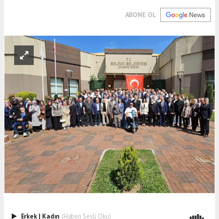
ABONE OL
Erkek
|
Kadın
(Haberi Sesli Oku)