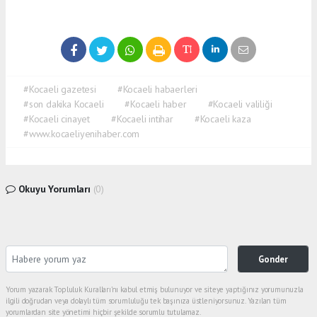
#Kocaeli gazetesi
#Kocaeli habaerleri
#son dakika Kocaeli
#Kocaeli haber
#Kocaeli valiliği
#Kocaeli cinayet
#Kocaeli intihar
#Kocaeli kaza
#www.kocaeliyenihaber.com
Okuyu Yorumları
(0)
Gonder
Yorum yazarak Topluluk Kuralları’nı kabul etmiş bulunuyor ve siteye yaptığınız yorumunuzla
ilgili doğrudan veya dolaylı tüm sorumluluğu tek başınıza üstleniyorsunuz. Yazılan tüm
yorumlardan site yönetimi hiçbir şekilde sorumlu tutulamaz.