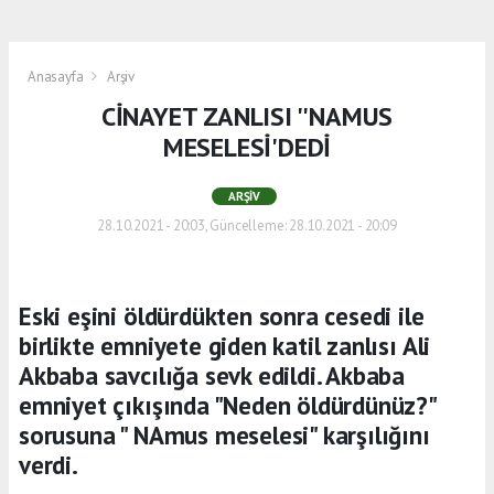
Anasayfa
Arşiv
CİNAYET ZANLISI ''NAMUS
MESELESİ'DEDİ
ARŞIV
28.10.2021 - 20:03, Güncelleme: 28.10.2021 - 20:09
Eski eşini öldürdükten sonra cesedi ile
birlikte emniyete giden katil zanlısı Ali
Akbaba savcılığa sevk edildi. Akbaba
emniyet çıkışında "Neden öldürdünüz?"
sorusuna " NAmus meselesi" karşılığını
verdi.