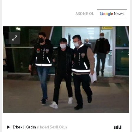
ABONE OL
Erkek
|
Kadın
(Haberi Sesli Oku)