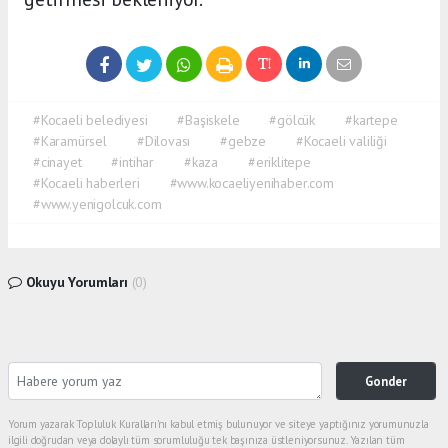
#Kocaeli belediyesi
#Başiskele
#gölcük
#kartepe
#Karamürsel
#Dilovası
#gebze
#Kocaeli valiliği
#cinayet
#intihar
#kaza
#eriklitepe
#Kocaeli haberleri
#www.kocaeliyenihaber.com
#www.yenigolcuk.com
Okuyu Yorumları
(0)
Gonder
Yorum yazarak Topluluk Kuralları’nı kabul etmiş bulunuyor ve siteye yaptığınız yorumunuzla
ilgili doğrudan veya dolaylı tüm sorumluluğu tek başınıza üstleniyorsunuz. Yazılan tüm