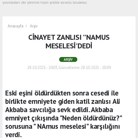
yorumlardan site yönetimi hiçbir şekilde sorumlu tutulamaz.
Anasayfa
Arşiv
CİNAYET ZANLISI ''NAMUS
MESELESİ'DEDİ
ARŞIV
28.10.2021 - 20:03, Güncelleme: 28.10.2021 - 20:09
Eski eşini öldürdükten sonra cesedi ile
birlikte emniyete giden katil zanlısı Ali
Akbaba savcılığa sevk edildi. Akbaba
emniyet çıkışında "Neden öldürdünüz?"
sorusuna " NAmus meselesi" karşılığını
verdi.