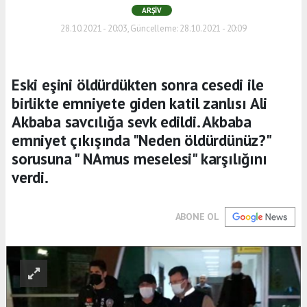
ARŞIV
28.10.2021 - 20:03, Güncelleme: 28.10.2021 - 20:09
Eski eşini öldürdükten sonra cesedi ile
birlikte emniyete giden katil zanlısı Ali
Akbaba savcılığa sevk edildi. Akbaba
emniyet çıkışında "Neden öldürdünüz?"
sorusuna " NAmus meselesi" karşılığını
verdi.
ABONE OL