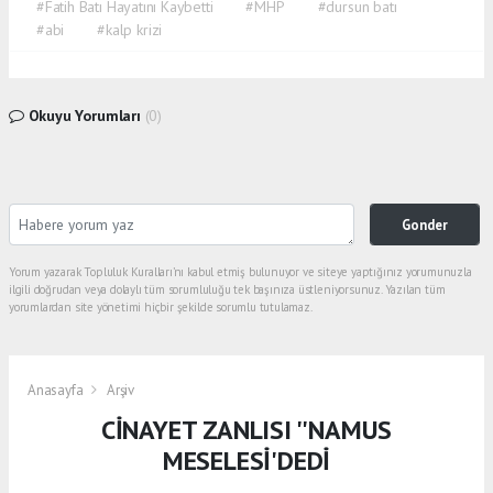
#Fatih Batı Hayatını Kaybetti
#MHP
#dursun batı
#abi
#kalp krizi
Okuyu Yorumları
(0)
Gonder
Yorum yazarak Topluluk Kuralları’nı kabul etmiş bulunuyor ve siteye yaptığınız yorumunuzla
ilgili doğrudan veya dolaylı tüm sorumluluğu tek başınıza üstleniyorsunuz. Yazılan tüm
yorumlardan site yönetimi hiçbir şekilde sorumlu tutulamaz.
Anasayfa
Arşiv
CİNAYET ZANLISI ''NAMUS
MESELESİ'DEDİ