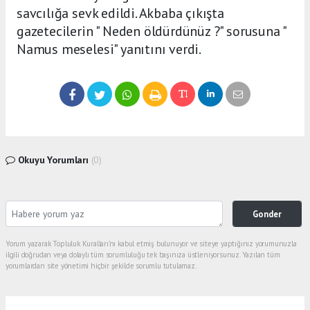
savcılığa sevk edildi. Akbaba çıkışta
gazetecilerin " Neden öldürdünüz ?" sorusuna "
Namus meselesi" yanıtını verdi.
Okuyu Yorumları
(0)
Gonder
Yorum yazarak Topluluk Kuralları’nı kabul etmiş bulunuyor ve siteye yaptığınız yorumunuzla
ilgili doğrudan veya dolaylı tüm sorumluluğu tek başınıza üstleniyorsunuz. Yazılan tüm
yorumlardan site yönetimi hiçbir şekilde sorumlu tutulamaz.