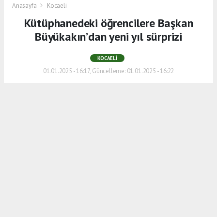
Anasayfa
Kocaeli
Kütüphanedeki öğrencilere Başkan
Büyükakın’dan yeni yıl sürprizi
KOCAELI
01.01.2025 - 16:17, Güncelleme: 01.01.2025 - 16:22
Kocaeli Büyükşehir Belediye Başkanı Doç.
Dr. Tahir Büyükakın, 2024 yılının son
saatlerini anlamlı bir ziyaretle geçirdi.
İzmit Milli İrade Meydanı’nda hizmete
giren ve 7/24 açık olan yeni nesil
kütüphanede gençlerle bir araya geldi.
ABONE OL