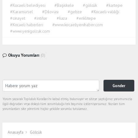
#Kocaeli belediyesi
#Başiskele
#gölcük
#kartepe
#Karamürsel
#Dilovası
#gebze
#Kocaeli valiliği
#cinayet
#intihar
#kaza
#eriklitepe
#Kocaeli haberleri
#www.kocaeliyenihaber.com
#www.yenigolcuk.com
Okuyu Yorumları
(0)
Gonder
Yorum yazarak Topluluk Kuralları’nı kabul etmiş bulunuyor ve siteye yaptığınız yorumunuzla
ilgili doğrudan veya dolaylı tüm sorumluluğu tek başınıza üstleniyorsunuz. Yazılan tüm
yorumlardan site yönetimi hiçbir şekilde sorumlu tutulamaz.
Anasayfa
Gölcük