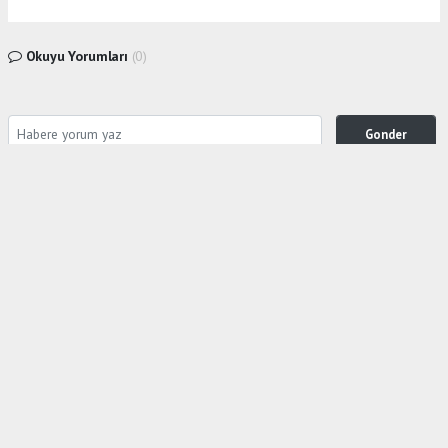
Okuyu Yorumları
(0)
Gonder
Yorum yazarak Topluluk Kuralları’nı kabul etmiş bulunuyor ve siteye yaptığınız yorumunuzla
ilgili doğrudan veya dolaylı tüm sorumluluğu tek başınıza üstleniyorsunuz. Yazılan tüm
yorumlardan site yönetimi hiçbir şekilde sorumlu tutulamaz.
Anasayfa
Gölcük
İLÇE TARIM SİZ BU FOTOĞRAFI HALA
GÖRMEDİNİZ Mİ ?
GÖLCÜK
26.08.2024 - 06:31, Güncelleme: 26.08.2024 - 18:30