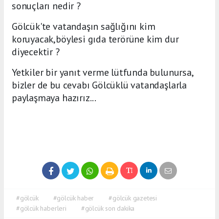
sonuçları nedir ?
Gölcük'te vatandaşın sağlığını kim
koruyacak,böylesi gıda terörüne kim dur
diyecektir ?
Yetkiler bir yanıt verme lütfunda bulunursa,
bizler de bu cevabı Gölcüklü vatandaşlarla
paylaşmaya hazırız...
#gölcük
#gölcük haber
#gölcük gazetesi
#gölcük haberleri
#gölcük son dakika