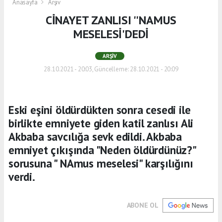
Anasayfa
Arşiv
CİNAYET ZANLISI ''NAMUS
MESELESİ'DEDİ
ARŞIV
28.10.2021 - 20:03, Güncelleme: 28.10.2021 - 20:09
Eski eşini öldürdükten sonra cesedi ile
birlikte emniyete giden katil zanlısı Ali
Akbaba savcılığa sevk edildi. Akbaba
emniyet çıkışında "Neden öldürdünüz?"
sorusuna " NAmus meselesi" karşılığını
verdi.
ABONE OL