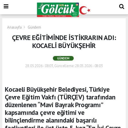
Anasayfa
Gündem
ÇEVRE EĞİTİMİNDE İSTİKRARIN ADI:
KOCAELİ BÜYÜKŞEHİR
GÜNDEM
28.05.2026 - 08:03, Güncelleme: 28.05.2026 - 08:03
Kocaeli Büyükşehir Belediyesi, Türkiye
Çevre Eğitim Vakfı (TÜRÇEV) tarafından
düzenlenen “Mavi Bayrak Programı”
kapsamında çevre eğitimi ve
bilinçlendirme alanındaki başarılı
faaliyetleri ile üst üste 5. kez “En İyi Çevre