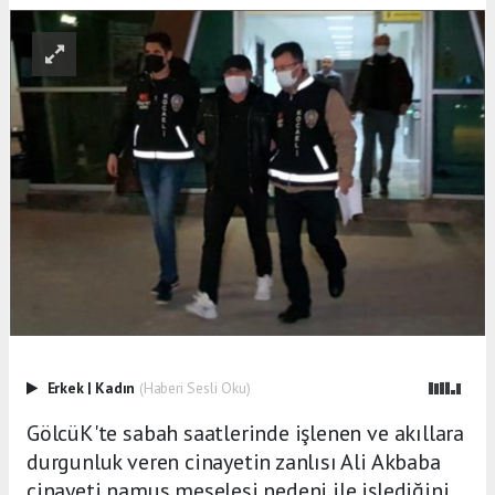
Erkek
|
Kadın
(Haberi Sesli Oku)
GölcüK'te sabah saatlerinde işlenen ve akıllara
durgunluk veren cinayetin zanlısı Ali Akbaba
cinayeti namus meselesi nedeni ile işlediğini