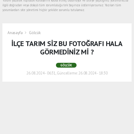
Yorum yazarak Topluluk Kuralları’nı kabul etmiş bulunuyor ve siteye yaptığınız yorumunuzla
ilgili doğrudan veya dolaylı tüm sorumluluğu tek başınıza üstleniyorsunuz. Yazılan tüm
yorumlardan site yönetimi hiçbir şekilde sorumlu tutulamaz.
Anasayfa
Gölcük
İLÇE TARIM SİZ BU FOTOĞRAFI HALA
GÖRMEDİNİZ Mİ ?
GÖLCÜK
26.08.2024 - 06:31, Güncelleme: 26.08.2024 - 18:30
.
ABONE OL