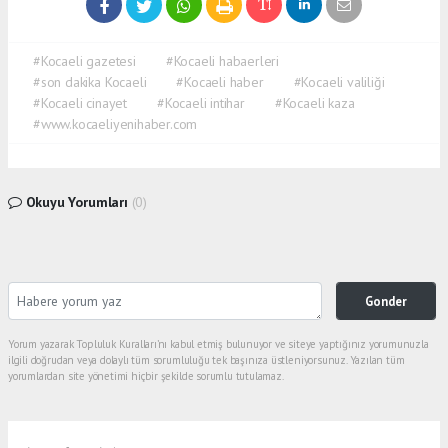
#Kocaeli gazetesi
#Kocaeli habaerleri
#son dakika Kocaeli
#Kocaeli haber
#Kocaeli valiliği
#Kocaeli cinayet
#Kocaeli intihar
#Kocaeli kaza
#www.kocaeliyenihaber.com
Okuyu Yorumları
(0)
Gonder
Yorum yazarak Topluluk Kuralları’nı kabul etmiş bulunuyor ve siteye yaptığınız yorumunuzla
ilgili doğrudan veya dolaylı tüm sorumluluğu tek başınıza üstleniyorsunuz. Yazılan tüm
yorumlardan site yönetimi hiçbir şekilde sorumlu tutulamaz.