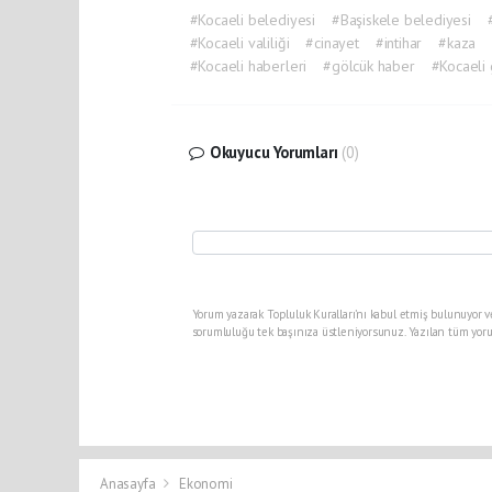
#Kocaeli belediyesi
#Başiskele belediyesi
#Kocaeli valiliği
#cinayet
#intihar
#kaza
#Kocaeli haberleri
#gölcük haber
#Kocaeli 
Okuyucu Yorumları
(0)
Yorum yazarak Topluluk Kuralları’nı kabul etmiş bulunuyor v
sorumluluğu tek başınıza üstleniyorsunuz. Yazılan tüm yoru
Anasayfa
Ekonomi