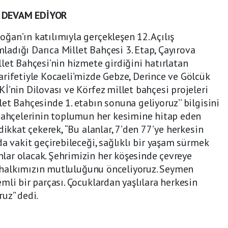
3 DEVAM EDİYOR
an’ın katılımıyla gerçekleşen 12. Açılış
adığı Darıca Millet Bahçesi 3. Etap, Çayırova
let Bahçesi’nin hizmete girdiğini hatırlatan
rifetiyle Kocaeli’mizde Gebze, Derince ve Gölcük
İ’nin Dilovası ve Körfez millet bahçesi projeleri
et Bahçesinde 1. etabın sonuna geliyoruz’’ bilgisini
 bahçelerinin toplumun her kesimine hitap eden
dikkat çekerek, “Bu alanlar, 7’den 77’ye herkesin
a vakit geçirebileceği, sağlıklı bir yaşam sürmek
ar olacak. Şehrimizin her köşesinde çevreye
le halkımızın mutluluğunu önceliyoruz. Seymen
mli bir parçası. Çocuklardan yaşlılara herkesin
uz” dedi.