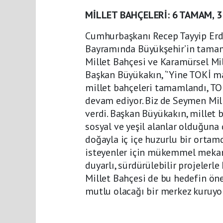
MİLLET BAHÇELERİ: 6 TAMAM, 
Cumhurbaşkanı Recep Tayyip Erdoğ
Bayramında Büyükşehir’in tamaml
Millet Bahçesi ve Karamürsel Mil
Başkan Büyükakın, ‘’Yine TOKİ ma
millet bahçeleri tamamlandı, TOK
devam ediyor. Biz de Seymen Mill
verdi. Başkan Büyükakın, millet
sosyal ve yeşil alanlar olduğuna 
doğayla iç içe huzurlu bir ortamd
isteyenler için mükemmel mekanl
duyarlı, sürdürülebilir projeler
Millet Bahçesi de bu hedefin öne
mutlu olacağı bir merkez kuruyor