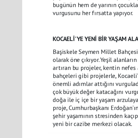
bugünün hem de yarının çocukları 
vurgusunu her fırsatta yapıyor.
KOCAELİ'YE YENİ BİR YAŞAM AL
Başiskele Seymen Millet Bahçesi, 
olarak öne çıkıyor. Yeşil alanlar
artıran bu projeler, kentin nefe
bahçeleri gibi projelerle, Kocael
önemli adımlar attığını vurgula
çok büyük değer katacağını vurg
doğa ile iç içe bir yaşam arzulay
proje, Cumhurbaşkanı Erdoğan’ın 
şehir yaşamının stresinden kaçıp
yeni bir cazibe merkezi olacak.