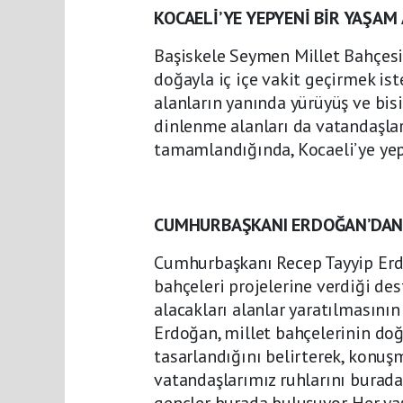
KOCAELİ’YE YEPYENİ BİR YAŞAM
Başiskele Seymen Millet Bahçesi’
doğayla iç içe vakit geçirmek iste
alanların yanında yürüyüş ve bisik
dinlenme alanları da vatandaşlara
tamamlandığında, Kocaeli’ye yepy
CUMHURBAŞKANI ERDOĞAN’DAN 
Cumhurbaşkanı Recep Tayyip Erdo
bahçeleri projelerine verdiği des
alacakları alanlar yaratılmasını
Erdoğan, millet bahçelerinin doğ
tasarlandığını belirterek, konuş
vatandaşlarımız ruhlarını burada 
gençler burada buluşuyor. Her y