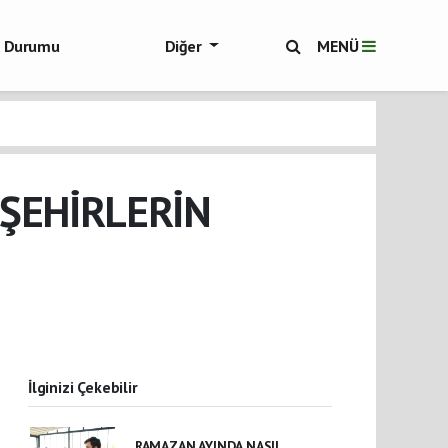
ol Durumu
Diğer
MENÜ
ükşehir Haberleri
ŞEHİRLERİN
İlginizi Çekebilir
RAMAZAN AYINDA NASIL