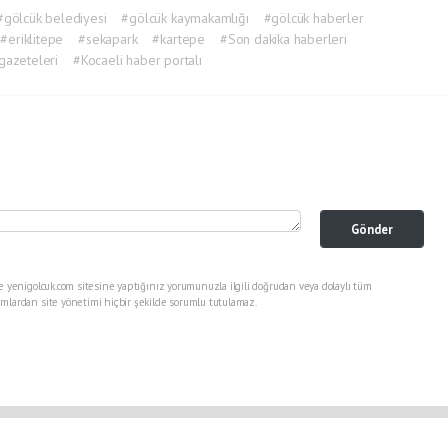
#gölcük belediyesi
#gölcük kaymakamlığı
#gölcük haberler
#eriklitepe
#sekapark
#kartepe
#Son dakika haberleri
gazeteleri
#Kocaeli haber portalı
Gönder
e yenigolcuk.com sitesine yaptığınız yorumunuzla ilgili doğrudan veya dolaylı tüm
mlardan site yönetimi hiçbir şekilde sorumlu tutulamaz.