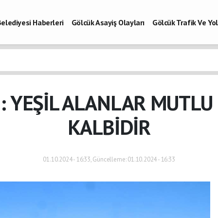
elediyesi Haberleri
Gölcük Asayiş Olayları
Gölcük Trafik Ve Y
Vefatlar
Son Dakika Kocaeli
Gölcükspor Haberleri
Kocaeli Büy
aberleri
: YEŞİL ALANLAR MUTLU 
KALBİDİR
01.10.2024 - 16:33, Güncelleme: 01.10.2024 - 16:33