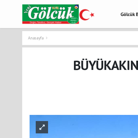
Gölcük B
Gölcük 
Gölcük H
Anasayfa
BÜYÜKAKIN