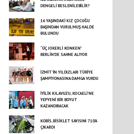
DENGELİ BESLENİLEBİLİR?
16 YAŞINDAKİ KIZ ÇOCUĞU
BAŞINDAN VURULMUŞ HALDE
BULUNDU
“ÜÇ JOKERLİ KONKEN”
BERLİN’DE SAHNE ALIYOR
İZMİT'İN YILDIZLARI TÜRİYE
ŞAMPİYONASINA DAMGA VURDU
İYİLİK KILAVUZU, KOCAELİ’NE
YEPYENİ BİR BOYUT
KAZANDIRACAK
KOBİS, BİSİKLET SAYISINI 710’A
ÇIKARDI