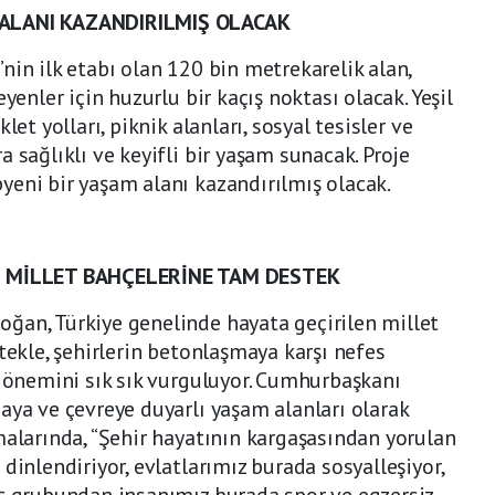
 ALANI KAZANDIRILMIŞ OLACAK
nin ilk etabı olan 120 bin metrekarelik alan,
yenler için huzurlu bir kaçış noktası olacak. Yeşil
let yolları, piknik alanları, sosyal tesisler ve
 sağlıklı ve keyifli bir yaşam sunacak. Proje
eni bir yaşam alanı kazandırılmış olacak.
MİLLET BAHÇELERİNE TAM DESTEK
ğan, Türkiye genelinde hayata geçirilen millet
tekle, şehirlerin betonlaşmaya karşı nefes
n önemini sık sık vurguluyor. Cumhurbaşkanı
aya ve çevreye duyarlı yaşam alanları olarak
malarında, “Şehir hayatının kargaşasından yorulan
dinlendiriyor, evlatlarımız burada sosyalleşiyor,
aş grubundan insanımız burada spor ve egzersiz